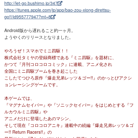
http://let-go.bushimo.jp/347
https://itunes.apple.com/jp/app/bao-zou-xiong-direttsu-
go!!/id955777947?mt=8
Android版から遅れること約一ヶ月。
ようやくのリリースとなりました。
やろうぜ！スマホでミニ四駆！！
株式会社タミヤの登録商標である『ミニ四駆』を題材に、
かつて『月刊コロコロコミック』に連載、アニメ化され
全国にミニ四駆ブームを巻き起こした
こしたてつひろ原作『爆走兄弟レッツ＆ゴー!!』のかっとびアクシ
ョンレーシングゲームです。
本ゲームでは、
『マグナムセイバー』や『ソニックセイバー』をはじめとする『フ
ルカウルミニ四駆』や
アニメだけに登場したあのマシン、
そして現在『コロコロアニキ』連載中の続編『爆走兄弟レッツ＆ゴ
ー!! Return Racers!!』の