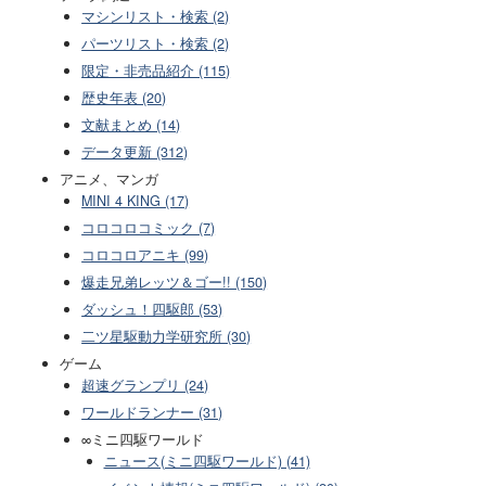
マシンリスト・検索 (2)
パーツリスト・検索 (2)
限定・非売品紹介 (115)
歴史年表 (20)
文献まとめ (14)
データ更新 (312)
アニメ、マンガ
MINI 4 KING (17)
コロコロコミック (7)
コロコロアニキ (99)
爆走兄弟レッツ＆ゴー!! (150)
ダッシュ！四駆郎 (53)
二ツ星駆動力学研究所 (30)
ゲーム
超速グランプリ (24)
ワールドランナー (31)
∞ミニ四駆ワールド
ニュース(ミニ四駆ワールド) (41)