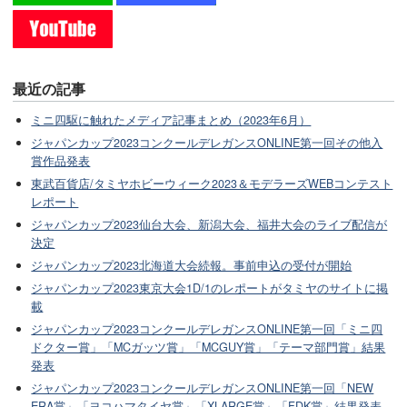
最近の記事
ミニ四駆に触れたメディア記事まとめ（2023年6月）
ジャパンカップ2023コンクールデレガンスONLINE第一回その他入
賞作品発表
東武百貨店/タミヤホビーウィーク2023＆モデラーズWEBコンテスト
レポート
ジャパンカップ2023仙台大会、新潟大会、福井大会のライブ配信が
決定
ジャパンカップ2023北海道大会続報。事前申込の受付が開始
ジャパンカップ2023東京大会1D/1のレポートがタミヤのサイトに掲
載
ジャパンカップ2023コンクールデレガンスONLINE第一回「ミニ四
ドクター賞」「MCガッツ賞」「MCGUY賞」「テーマ部門賞」結果
発表
ジャパンカップ2023コンクールデレガンスONLINE第一回「NEW
ERA賞」「ヨコハマタイヤ賞」「XLARGE賞」「FDK賞」結果発表