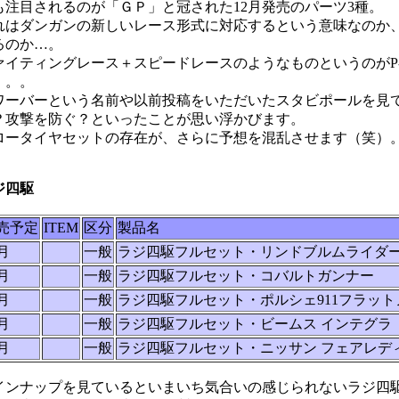
も注目されるのが「ＧＰ」と冠された12月発売のパーツ3種。
れはダンガンの新しいレース形式に対応するという意味なのか
るのか…。
ァイティングレース＋スピードレースのようなものというのがP
。。。
ワーバーという名前や以前投稿をいただいたスタビポールを見
？攻撃を防ぐ？といったことが思い浮かびます。
ロータイヤセットの存在が、さらに予想を混乱させます（笑）
ジ四駆
売予定
ITEM
区分
製品名
1月
一般
ラジ四駆フルセット・リンドブルムライダ
1月
一般
ラジ四駆フルセット・コバルトガンナー
1月
一般
ラジ四駆フルセット・ポルシェ911フラット
1月
一般
ラジ四駆フルセット・ビームス インテグラ
1月
一般
ラジ四駆フルセット・ニッサン フェアレデ
インナップを見ているといまいち気合いの感じられないラジ四