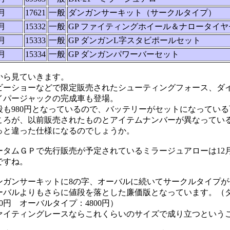
1月
17621
一般
ダンガンサーキット（サークルタイプ）
2月
15332
一般
GP ファイティングホイール＆ナロータイヤ
2月
15333
一般
GP ダンガンL字スタビポールセット
2月
15334
一般
GP ダンガンパワーバーセット
から見ていきます。
ビーショーなどで限定販売されたシューティングフォース、ダ
イパージャックの完成車も登場。
段も980円となっているので、バッテリーがセットになってい
ころが、以前販売されたものとアイテムナンバーが異なってい
っと違った仕様になるのでしょうか。
ータムＧＰで先行販売が予定されているミラージュアローは12
ですね。
ンガンサーキットに8の字、オーバルに続いてサークルタイプが
ーバルよりもさらに値段を落とした廉価版となっています。（
00円 オーバルタイプ：4800円）
ァイティングレースならこれくらいのサイズで成り立つという