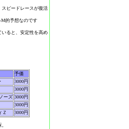
、スピードレースが復活
-M的予想なのです
ていると、安定性を高め
。
予価
ー
3000円
3000円
ノーズ
3000円
3000円
ィＺ
3000円
駆。