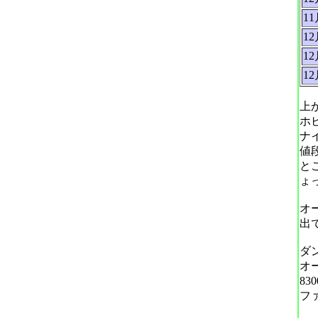
1
1
1
1
上
ホ
ナ
値
と
ょ
オ
出
ダ
オ
83
フ