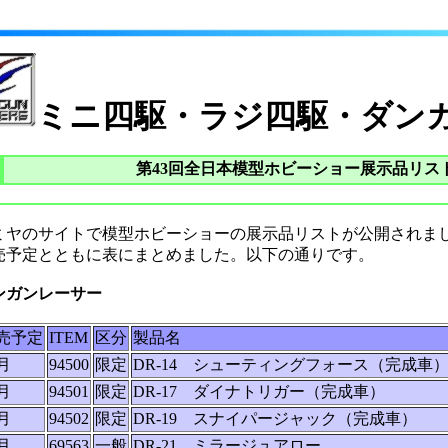
ミニ四駆・ラジ四駆・ダン
第43回全日本模型ホビーショー展示品リス
ミヤのサイトで模型ホビーショーの展示品リストが公開されま
売予定とともに表にまとめました。以下の通りです。
ンガンレーサー
売予定
ITEM
区分
製品名
1月
94500
限定
DR-14 シューティングフォース（完成車
1月
94501
限定
DR-17 ダイナトリガー（完成車）
1月
94502
限定
DR-19 スナイパージャック（完成車）
2月
69563
一般
DR-21 ミラージュアロー