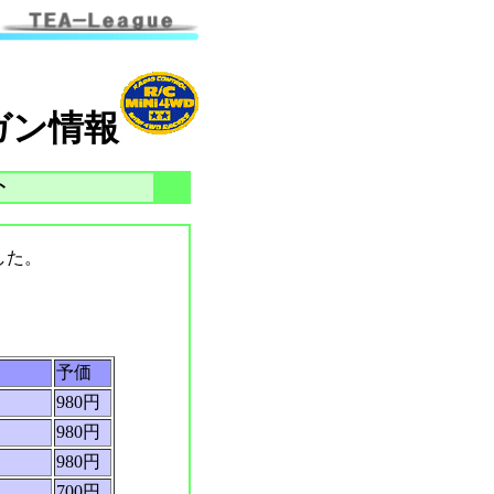
ガン情報
ト
した。
予価
）
980円
980円
980円
700円