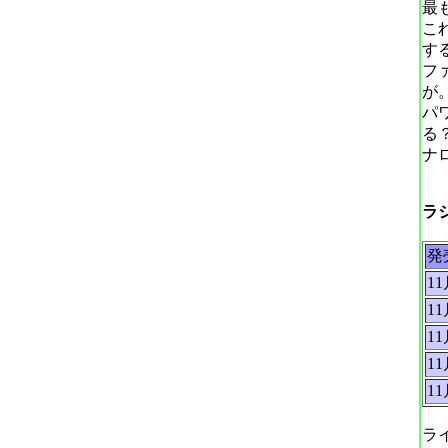
最
こ
す
フ
が
パ
る
ナ
ラ
発
1
1
1
1
1
ラ