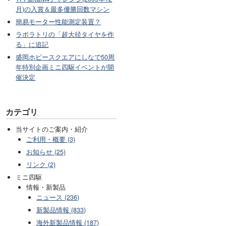
月)の入賞＆最多優勝回数マシン
簡易モーター性能測定装置？
ラボラトリの「超大径タイヤを作
る」に追記
盛岡ホビースクエアにしなで50周
年特別企画ミニ四駆イベントが開
催決定
カテゴリ
当サイトのご案内・紹介
ご利用・概要 (3)
お知らせ (25)
リンク (2)
ミニ四駆
情報・新製品
ニュース (236)
新製品情報 (833)
海外新製品情報 (187)