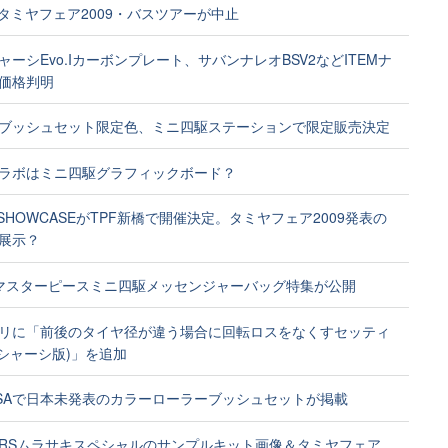
浜タミヤフェア2009・バスツアーが中止
ャーシEvo.Iカーボンプレート、サバンナレオBSV2などITEMナ
価格判明
ブッシュセット限定色、ミニ四駆ステーションで限定販売決定
ラボはミニ四駆グラフィックボード？
A SHOWCASEがTPF新橋で開催決定。タミヤフェア2009発表の
展示？
マスターピースミニ四駆メッセンジャーバッグ特集が公開
リに「前後のタイヤ径が違う場合に回転ロスをなくすセッティ
Sシャーシ版)」を追加
SAで日本未発表のカラーローラーブッシュセットが掲載
RSムラサキスペシャルのサンプルキット画像＆タミヤフェア