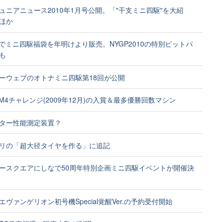
ュニアニュース2010年1月号公開。「"干支ミニ四駆"を大紹
ほか
橋でミニ四駆福袋を年明けより販売。NYGP2010の特別ピットパ
も
ーウェブのオトナミニ四駆第18回が公開
橋M4チャレンジ(2009年12月)の入賞＆最多優勝回数マシン
ター性能測定装置？
リの「超大径タイヤを作る」に追記
ースクエアにしなで50周年特別企画ミニ四駆イベントが開催決
ヴァンゲリオン初号機Special覚醒Ver.の予約受付開始