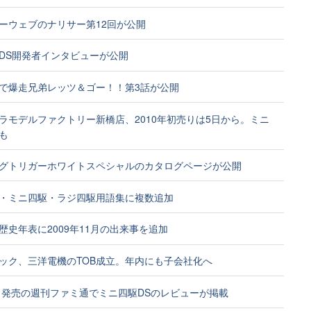
ーウェブのナリサー第12回が公開
DS開発者インタビューが公開
ubeで爆走兄弟レッツ＆ゴー！！第3話が公開
ラモデルファクトリー新橋店、2010年初売りは5日から。ミニ
も
グトリガーホワイトスペシャルのカタログページが公開
・ミニ四駆・ラジ四駆用語集に複数追加
歴史年表に2009年11月の出来事を追加
ック、三洋電機のTOB成立。年内にも子会社化へ
0日発売の週刊ファミ通でミニ四駆DSのレビューが掲載