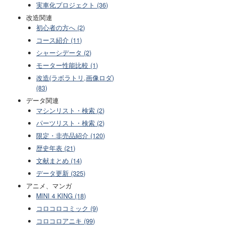
実車化プロジェクト (36)
改造関連
初心者の方へ (2)
コース紹介 (11)
シャーシデータ (2)
モーター性能比較 (1)
改造(ラボラトリ,画像ロダ)
(83)
データ関連
マシンリスト・検索 (2)
パーツリスト・検索 (2)
限定・非売品紹介 (120)
歴史年表 (21)
文献まとめ (14)
データ更新 (325)
アニメ、マンガ
MINI 4 KING (18)
コロコロコミック (9)
コロコロアニキ (99)