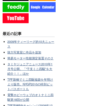
最近の記事
2009年ティーリーグ的10大ニュー
ス
脱力写真室に作品を追加
簡易モーター性能測定装置その２
タミヤジュニアニュース2010年1
月号公開。「"干支ミニ四駆"を大
紹介！！」ほか
TPF新橋でミニ四駆福袋を年明け
より販売。NYGP2010の特別ピッ
トパスポートも
電撃ホビーウェブのオトナミニ四
駆第18回が公開
TPF新橋M4チャレンジ(2009年12