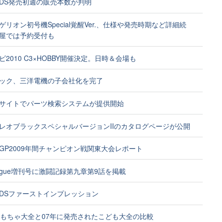
DS発売初週の販売本数が判明
ゲリオン初号機Special覚醒Ver.、仕様や発売時期など詳細続
屋では予約受付も
2010 C3×HOBBY開催決定。日時＆会場も
ック、三洋電機の子会社化を完了
サイトでパーツ検索システムが提供開始
レオブラックスペシャルバージョンIIのカタログページが公開
GP2009年間チャンピオン戦関東大会レポート
eague増刊号に激闘記録第九章第9話を掲載
DSファーストインプレッション
おもちゃ大全と07年に発売されたこども大全の比較