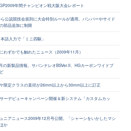
GP2009年間チャンピオン戦大阪大会レポート
年から公認競技会規則に大会特別ルールが適用。バンパーやサイド
の部品追加に制限
le日本語入力で「ミニ四駆」
にわずかでも触れたニュース（2009年11月）
1月の新製品情報。サバンナレオBSVer.II、HGカーボンワイドプ
ど
ヤ限定クラスの直径が26mm以上から30mm以上に訂正
ーサーデビューキャンペーン開催＆新システム「カスタムカッ
ュニアニュース2009年12月号公開。「シャーシをいかしたマシ
ほか