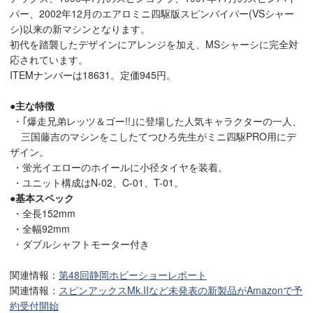
パー、2002年12月のエアロミニ四駆版スピンバイパー(VSシャー
シ)以来の新マシンとなります。
初代を踏襲したデザインにアレンジを加え、MSシャーシに完全対
応されています。
ITEMナンバーは18631。定価945円。
●主な特徴
・｢爆走兄弟レッツ＆ゴー!!｣に登場した人気キャラクターの一人、
三国藤吉のマシンをこしたてつひろ先生がミニ四駆PRO用にデ
ザイン。
・蛍光イエローのホイールに小径タイヤを装着。
・ユニット構成はN-02、C-01、T-01。
●基本スペック
・全長152mm
・全幅92mm
・ダブルシャフトモーター付き
関連情報：
第48回静岡ホビーショーレポート
関連情報：
スピンアックスMk.IIなど未発表の新製品がAmazonで予
約受付開始