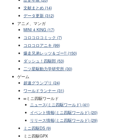
歴史年表 (20)
文献まとめ (14)
データ更新 (312)
アニメ、マンガ
MINI 4 KING (17)
コロコロコミック (7)
コロコロアニキ (99)
爆走兄弟レッツ＆ゴー!! (150)
ダッシュ！四駆郎 (53)
二ツ星駆動力学研究所 (30)
ゲーム
超速グランプリ (24)
ワールドランナー (31)
∞ミニ四駆ワールド
ニュース(ミニ四駆ワールド) (41)
イベント情報(ミニ四駆ワールド) (20)
リリース情報(ミニ四駆ワールド) (29)
ミニ四駆DS (9)
ミニ四駆GPX