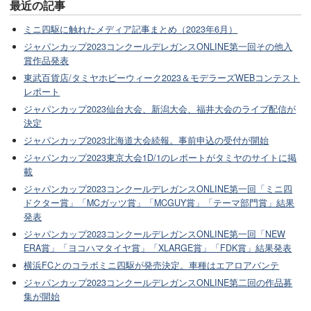
最近の記事
ミニ四駆に触れたメディア記事まとめ（2023年6月）
ジャパンカップ2023コンクールデレガンスONLINE第一回その他入
賞作品発表
東武百貨店/タミヤホビーウィーク2023＆モデラーズWEBコンテスト
レポート
ジャパンカップ2023仙台大会、新潟大会、福井大会のライブ配信が
決定
ジャパンカップ2023北海道大会続報。事前申込の受付が開始
ジャパンカップ2023東京大会1D/1のレポートがタミヤのサイトに掲
載
ジャパンカップ2023コンクールデレガンスONLINE第一回「ミニ四
ドクター賞」「MCガッツ賞」「MCGUY賞」「テーマ部門賞」結果
発表
ジャパンカップ2023コンクールデレガンスONLINE第一回「NEW
ERA賞」「ヨコハマタイヤ賞」「XLARGE賞」「FDK賞」結果発表
横浜FCとのコラボミニ四駆が発売決定。車種はエアロアバンテ
ジャパンカップ2023コンクールデレガンスONLINE第二回の作品募
集が開始