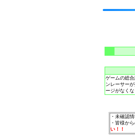
ゲームの総合
ンレーサーが
ージがなくな
・未確認情
・皆様から
い！！