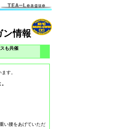
ガン情報
スも共催
います。
よ。
）
重い腰をあげていただ