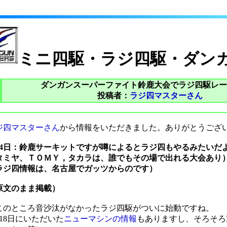
ミニ四駆・ラジ四駆・ダン
ダンガンスーパーファイト鈴鹿大会でラジ四駆レー
投稿者：
ラジ四マスターさん
ジ四マスターさん
から情報をいただきました。ありがとうござ
月4日：鈴鹿サーキットですが噂によるとラジ四もやるみたいだ
タミヤ、ＴＯＭＹ，タカラは、誰でもその場で出れる大会あり
ラジ四情報は、名古屋でガッツからのです）
原文のまま掲載）
このところ音沙汰がなかったラジ四駆がついに始動ですね。
月18日にいただいた
ニューマシンの情報
もありますし、そろそろ