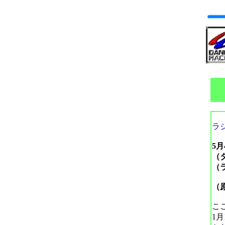
ラ
5
（
（
（
こ
1