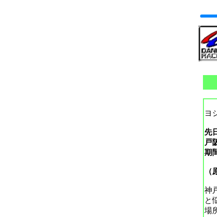
ヨ
先
戸
期
（
神
と
場