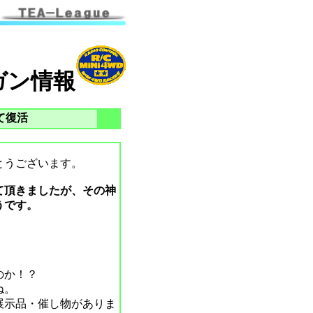
ガン情報
て復活
とうございます。
て頂きましたが、その神
うです。
のか！？
ね。
展示品・催し物がありま