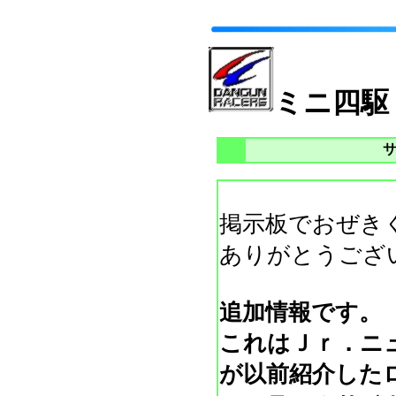
ミニ四駆
掲示板でおぜき
ありがとうござ
追加情報です。
これはＪｒ．ニ
が以前紹介した