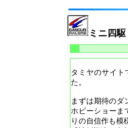
ミニ四駆
タミヤのサイト
た。
まずは期待のダ
ホビーショーま
りの自信作も模