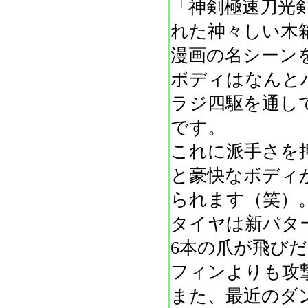
「神剣極速刀光
れた神々しい木
漫画の名シーン
ボディはなんと
ラジ四駆を通し
です。
これに派手さを
と豪快なボディ
られます（笑）
タイヤは新パタ
6本の爪が飛び
フィンよりも攻
また、最近のダ