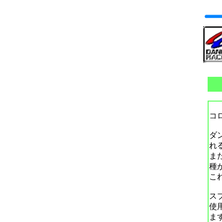
コ
ダ
れ
ま
種
こ
ス
使
ま