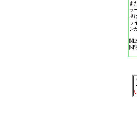
ま
ラ
度
ワ
ン
関
関