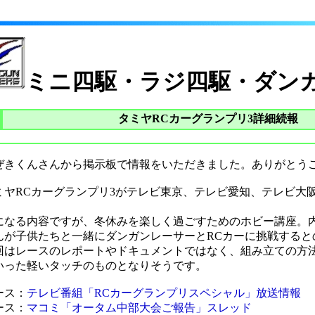
ミニ四駆・ラジ四駆・ダン
タミヤRCカーグランプリ3詳細続報
ぜきくんさんから掲示板で情報をいただきました。ありがとう
ミヤRCカーグランプリ3がテレビ東京、テレビ愛知、テレビ大
。
になる内容ですが、冬休みを楽しく過ごすためのホビー講座。
んが子供たちと一緒にダンガンレーサーとRCカーに挑戦すると
回はレースのレポートやドキュメントではなく、組み立ての方
いった軽いタッチのものとなりそうです。
ース：
テレビ番組「RCカーグランプリスペシャル」放送情報
ース：
マコミ「オータム中部大会ご報告」スレッド