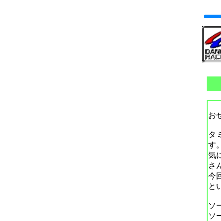
お
タ
す
気
さ
今
と
ソ
ソ