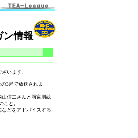
ガン情報
ございます。
阪の3局で放送されま
内山信二さんと雨宮朋絵
のこと。
法などをアドバイスする