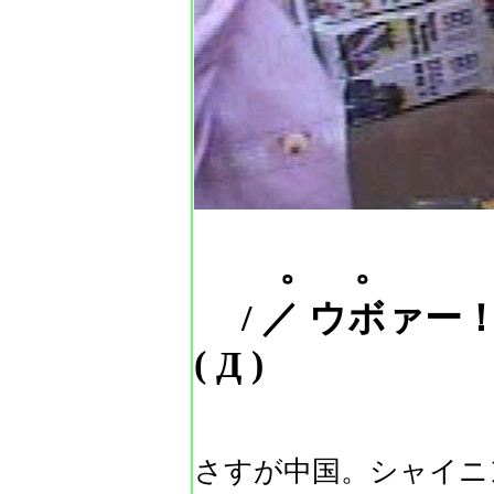
。 。
/ ／ ウボァー
( Д )
さすが中国。シャイニ