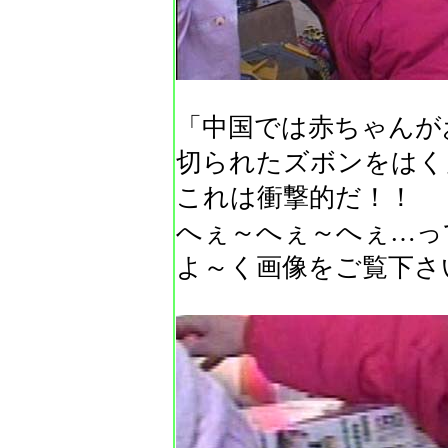
「中国では赤ちゃんが
切られたズボンをはく
これは衝撃的だ！！
へぇ～へぇ～へぇ…っ
よ～く画像をご覧下さ