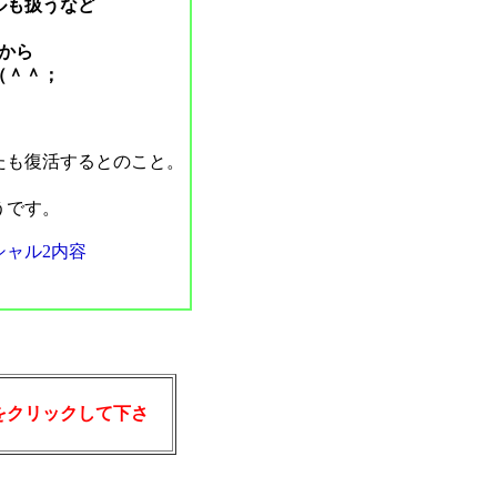
ルも扱うなど
から
（＾＾；
たも復活するとのこと。
うです。
ャル2内容
をクリックして下さ