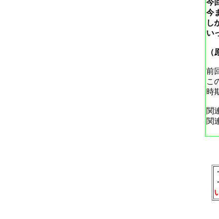
今
今
し
い
（
前
こ
時
関
関