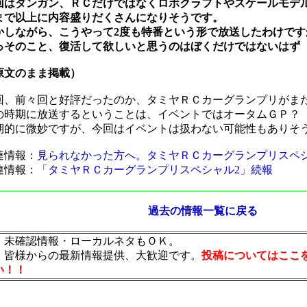
回はダンガン、ＲＣだけではなくロボクラフトやスケールモデ
まで以上に内容盛りだくさんになりそうです。
かしながら、こうやって2度も特番という形で放送したわけです
っそのこと、復活して欲しいと思うのはぼくだけではないはず
原文のまま掲載）
回、前々回と好評だったのか、タミヤＲＣカーグランプリがま
の時期に放送するということは、イベントではオータムＧＰ？
期的に微妙ですが、今回はイベントは扱わない可能性もありそ
連情報：
見られなかった方へ。タミヤＲＣカーグランプリスペシ
連情報：
「タミヤＲＣカーグランプリスペシャル2」続報
過去の情報一覧に戻る
・未確認情報・ローカルネタもＯＫ。
・皆様からの最新情報提供、大歓迎です。
投稿についてはここ
い！！