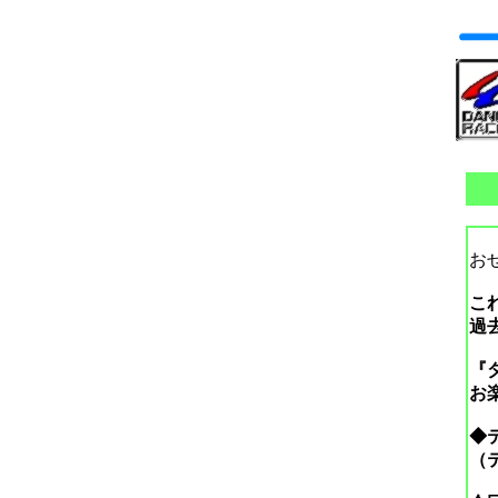
お
こ
過
『
お
◆テ
（