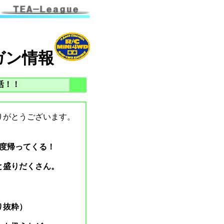
ガン情報
活！！
りがとうございます。
度帰ってくる！
と盛りだくさん。
り抜粋）