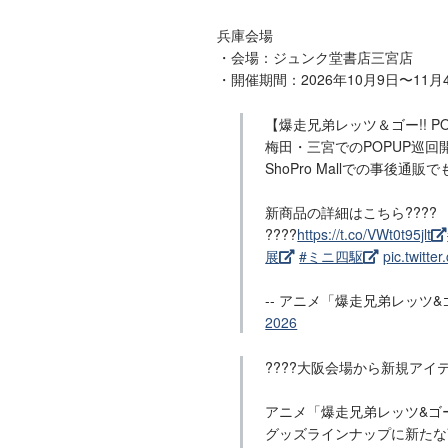
兵庫会場
・会場：ジュンク堂書店三宮店
・開催期間：2026年10月9日〜11月
【爆走兄弟レッツ＆ゴー!! PO
梅田・三宮でのPOPUP巡
ShoPro Mallでの事後通
新商品の詳細はこちら????
????
https://t.co/VWt0t95jlt
展
#ミニ四駆
pic.twit
-- アニメ「爆走兄弟レッツ&ゴー
2026
????大阪会場から新規アイテ
アニメ「爆走兄弟レッツ&ゴー
グッズラインナップに新たな商