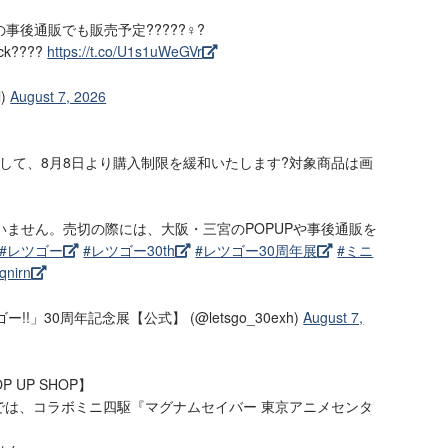
llの事後通販でも販売予定?????♀?
k????
https://t.co/U1s1uWeGVr
l)
August 7, 2026
して、8月8日より購入制限を緩和いたします?対象商品は画
いません。売切の際には、大阪・三宮のPOPUPや事後通販を
#レツゴー
#レツゴー30th
#レツゴー30周年展
#ミニ
qnirn
!!」30周年記念展【公式】 (@letsgo_30exh)
August 7,
 UP SHOP】
回では、コラボミニ四駆『マグナムセイバー 東京アニメセンタ