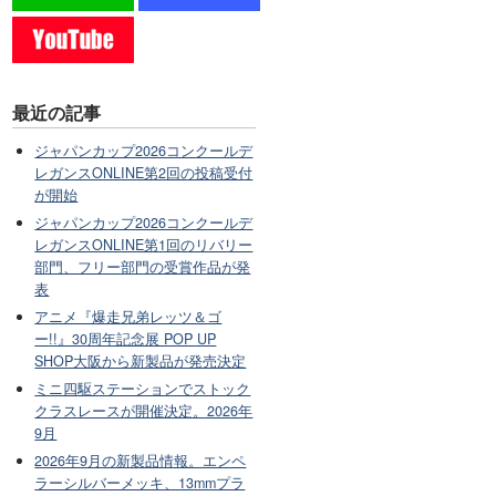
最近の記事
ジャパンカップ2026コンクールデ
レガンスONLINE第2回の投稿受付
が開始
ジャパンカップ2026コンクールデ
レガンスONLINE第1回のリバリー
部門、フリー部門の受賞作品が発
表
アニメ『爆走兄弟レッツ＆ゴ
ー!!』30周年記念展 POP UP
SHOP大阪から新製品が発売決定
ミニ四駆ステーションでストック
クラスレースが開催決定。2026年
9月
2026年9月の新製品情報。エンペ
ラーシルバーメッキ、13mmプラ