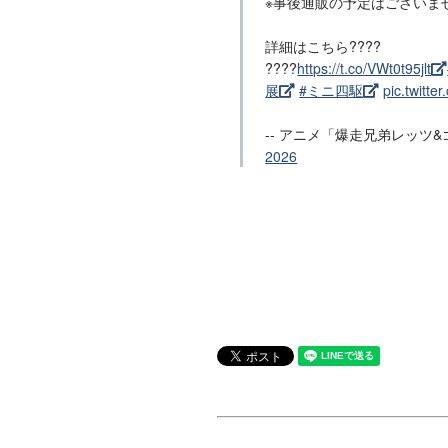
※事後通販の予定はございま
詳細はこちら????
????
https://t.co/VWt0t95jlt
展
#ミニ四駆
pic.twitte
-- アニメ「爆走兄弟レッツ&ゴー
2026