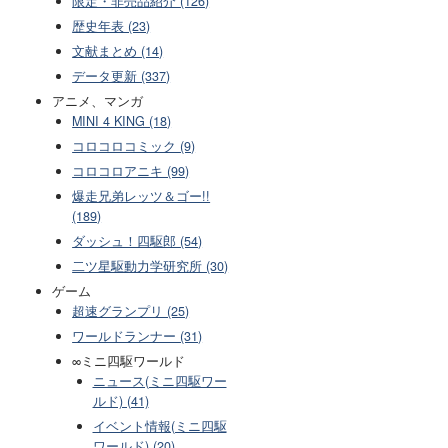
限定・非売品紹介 (126)
歴史年表 (23)
文献まとめ (14)
データ更新 (337)
アニメ、マンガ
MINI 4 KING (18)
コロコロコミック (9)
コロコロアニキ (99)
爆走兄弟レッツ＆ゴー!!
(189)
ダッシュ！四駆郎 (54)
二ツ星駆動力学研究所 (30)
ゲーム
超速グランプリ (25)
ワールドランナー (31)
∞ミニ四駆ワールド
ニュース(ミニ四駆ワー
ルド) (41)
イベント情報(ミニ四駆
ワールド) (20)