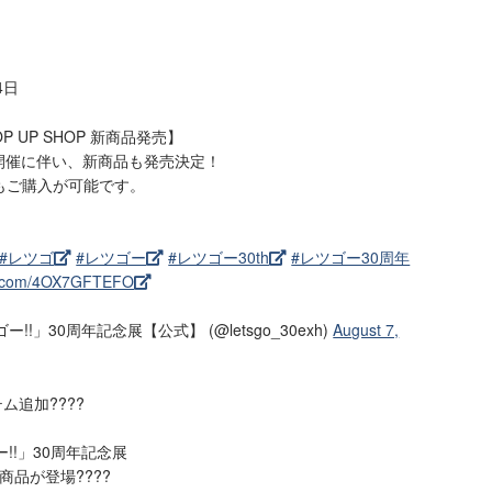
4日
P UP SHOP 新商品発売】
回開催に伴い、新商品も発売決定！
販でもご購入が可能です。
#レツゴ
#レツゴー
#レツゴー30th
#レツゴー30周年
ter.com/4OX7GFTEFO
!!」30周年記念展【公式】 (@letsgo_30exh)
August 7,
ム追加????
!!」30周年記念展
品が登場????