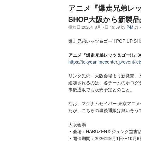
アニメ『爆走兄弟レッツ
SHOP大阪から新製
投稿日:
2026年8月 7日 19:59
by
P-M
カ
爆走兄弟レッツ＆ゴー!! POP UP
アニメ『爆走兄弟レッツ＆ゴー!!』30周
https://tokyoanimecenter.jp/event/
リンク先の「大阪会場より新発売」
追加されるのは、各チームのホログ
事後通販でも販売予定とのこと。
なお、マグナムセイバー 東京アニメ
たが、こちらの事後通販は無いそう
大阪会場
・会場：HARUZEN＆ジュンク堂書
・開催期間：2026年9月1日〜10月6