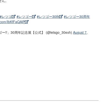
せん。
#レツゴ
#レツゴー
#レツゴー30th
#レツゴー30周年
r.com/IbKfFaQAlP
!!」30周年記念展【公式】 (@letsgo_30exh)
August 7,