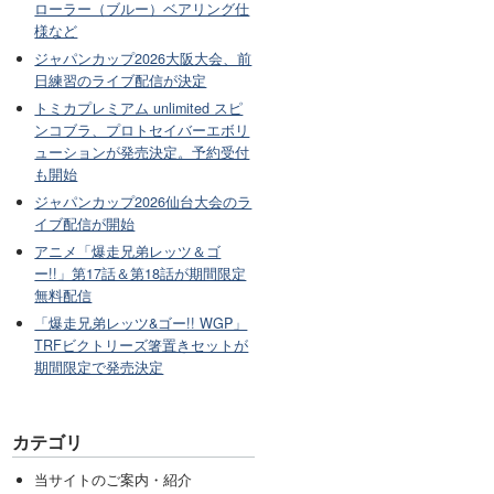
ローラー（ブルー）ベアリング仕
様など
ジャパンカップ2026大阪大会、前
日練習のライブ配信が決定
トミカプレミアム unlimited スピ
ンコブラ、プロトセイバーエボリ
ューションが発売決定。予約受付
も開始
ジャパンカップ2026仙台大会のラ
イブ配信が開始
アニメ「爆走兄弟レッツ＆ゴ
ー!!」第17話＆第18話が期間限定
無料配信
「爆走兄弟レッツ&ゴー!! WGP」
TRFビクトリーズ箸置きセットが
期間限定で発売決定
カテゴリ
当サイトのご案内・紹介