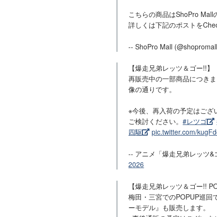
こちらの商品はShoPro Ma
詳しくは下記のポストをChec
-- ShoPro Mall (@shopromal
【爆走兄弟レッツ＆ゴー!!】
再販売中の一部商品につきま
像の通りです。
※今後、再入荷の予定はござ
ご検討ください。
#レツゴ
四駆
pic.twitter.com/kugFd
-- アニメ「爆走兄弟レッツ&ゴー
2026
【爆走兄弟レッツ＆ゴー!! POP
梅田・三宮でのPOPUP巡
ーモデル』も販売します。