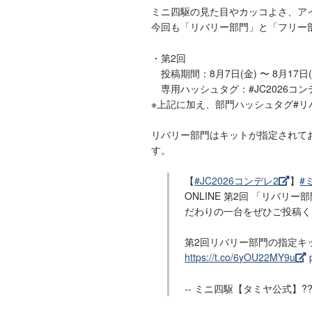
ミニ四駆の見た目やカッコよさ、ア
今回も「リバリー部門」と「フリー
・第2回
投稿期間：8月7日(金) 〜 8月17日(
専用ハッシュタグ：#JC2026コン
※上記に加え、部門ハッシュタグ#リ
リバリー部門はキットが指定されてお
す。
【
#JC2026コンデレ2
】
#
ONLINE 第2回 「リバ
だわりの一台をぜひご投稿くだ
第2回リバリー部門の指定キット
https://t.co/6yOU22MY9u
-- ミニ四駆【タミヤ公式】?????