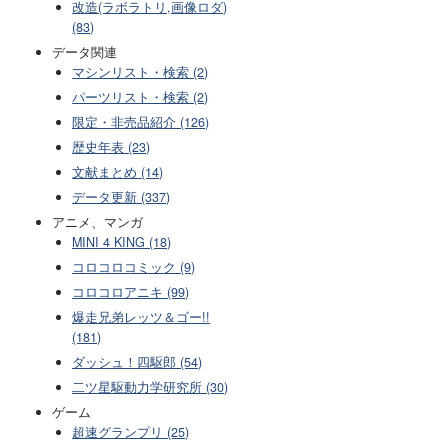
改造(ラボラトリ,画像ロダ)
(83)
データ関連
マシンリスト・検索 (2)
パーツリスト・検索 (2)
限定・非売品紹介 (126)
歴史年表 (23)
文献まとめ (14)
データ更新 (337)
アニメ、マンガ
MINI 4 KING (18)
コロコロコミック (9)
コロコロアニキ (99)
爆走兄弟レッツ＆ゴー!!
(181)
ダッシュ！四駆郎 (54)
二ツ星駆動力学研究所 (30)
ゲーム
超速グランプリ (25)