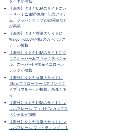
タイヤが掲載
【海外】タミヤUSAのサイトにレ
ーサーミニ四駆40周年記念アイテ
ム、ジャパンカップ2026関連など
が掲載
【海外】タミヤ香港のサイトに
Waigo Hobby特別版のカーボンス
テーが掲載
【海外】タミヤUSAのサイトにグ
ラスホッパーJr.ブラックスペシャ
ル、スーパーFM蛍光イエロー/オ
レンジが掲載
【海外】タミヤ香港のサイトに
13mmプラローラーベアリングタ
イプ（ブルー）が掲載。画像もあ
り
【海外】タミヤUSAのサイトにマ
ッハフレーム フィリピンカップス
ペシャルが掲載
【海外】タミヤ香港のサイトにマ
ッハフレーム ファイティングコリ