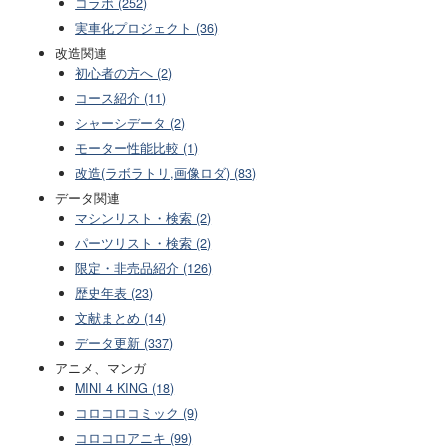
コラボ (252)
実車化プロジェクト (36)
改造関連
初心者の方へ (2)
コース紹介 (11)
シャーシデータ (2)
モーター性能比較 (1)
改造(ラボラトリ,画像ロダ) (83)
データ関連
マシンリスト・検索 (2)
パーツリスト・検索 (2)
限定・非売品紹介 (126)
歴史年表 (23)
文献まとめ (14)
データ更新 (337)
アニメ、マンガ
MINI 4 KING (18)
コロコロコミック (9)
コロコロアニキ (99)