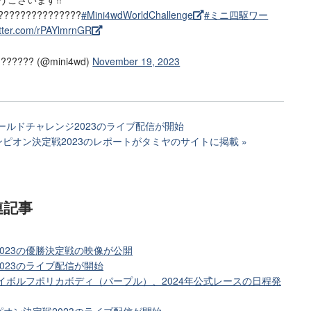
?????????????????
#Mini4wdWorldChallenge
#ミニ四駆ワー
itter.com/rPAYlmrnGR
??? (@mini4wd)
November 19, 2023
ールドチャレンジ2023のライブ配信が開始
ピオン決定戦2023のレポートがタミヤのサイトに掲載
連記事
023の優勝決定戦の映像が公開
023のライブ配信が開始
レイボルフポリカボディ（パープル）、2024年公式レースの日程発
オン決定戦2023のライブ配信が開始