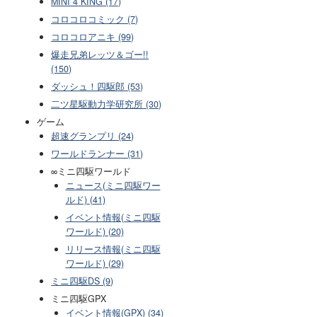
MINI 4 KING (17)
コロコロコミック (7)
コロコロアニキ (99)
爆走兄弟レッツ＆ゴー!!
(150)
ダッシュ！四駆郎 (53)
二ツ星駆動力学研究所 (30)
ゲーム
超速グランプリ (24)
ワールドランナー (31)
∞ミニ四駆ワールド
ニュース(ミニ四駆ワー
ルド) (41)
イベント情報(ミニ四駆
ワールド) (20)
リリース情報(ミニ四駆
ワールド) (29)
ミニ四駆DS (9)
ミニ四駆GPX
イベント情報(GPX) (34)