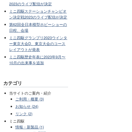
2023のライブ配信が決定
ミニ四駆ステーションチャンピオ
ン決定戦2023のライブ配信が決定
第62回全日本模型ホビーショーの
日程、会場
ミニ四駆グランプリ2023ウインタ
ー東京大会D、東京大会のコース
レイアウトが発表
ミニ四駆歴史年表に2023年9月〜
10月の出来事を追加
カテゴリ
当サイトのご案内・紹介
ご利用・概要 (3)
お知らせ (24)
リンク (2)
ミニ四駆
情報・新製品 (1)