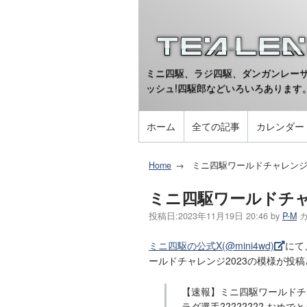
ミニ四駆、ラジ四駆、ダンガンレーサ
ッシュ!四駆郎などいろいろあります
ホーム
全ての記事
カレンダー
Home
ミニ四駆ワールドチャレンジ
ミニ四駆ワールドチャ
投稿日:
2023年11月19日 20:46
by
P-M
ミニ四駆の公式X(@mini4wd)
にて
ールドチャレンジ2023の模様が投
【速報】ミニ四駆ワールドチャ
ラダ選手???????? おめで