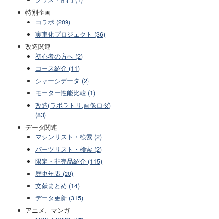
特別企画
コラボ (209)
実車化プロジェクト (36)
改造関連
初心者の方へ (2)
コース紹介 (11)
シャーシデータ (2)
モーター性能比較 (1)
改造(ラボラトリ,画像ロダ)
(83)
データ関連
マシンリスト・検索 (2)
パーツリスト・検索 (2)
限定・非売品紹介 (115)
歴史年表 (20)
文献まとめ (14)
データ更新 (315)
アニメ、マンガ