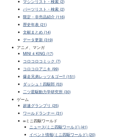
マシンリスト・検索 (2)
パーツリスト・検索 (2)
限定・非売品紹介 (116)
歴史年表 (21)
文献まとめ (14)
データ更新 (319)
アニメ、マンガ
MINI 4 KING (17)
コロコロコミック (7)
コロコロアニキ (99)
爆走兄弟レッツ＆ゴー!! (151)
ダッシュ！四駆郎 (53)
二ツ星駆動力学研究所 (30)
ゲーム
超速グランプリ (25)
ワールドランナー (31)
∞ミニ四駆ワールド
ニュース(ミニ四駆ワールド) (41)
イベント情報(ミニ四駆ワールド) (20)