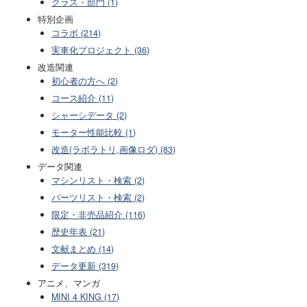
クラス・部門 (1)
特別企画
コラボ (214)
実車化プロジェクト (36)
改造関連
初心者の方へ (2)
コース紹介 (11)
シャーシデータ (2)
モーター性能比較 (1)
改造(ラボラトリ,画像ロダ) (83)
データ関連
マシンリスト・検索 (2)
パーツリスト・検索 (2)
限定・非売品紹介 (116)
歴史年表 (21)
文献まとめ (14)
データ更新 (319)
アニメ、マンガ
MINI 4 KING (17)