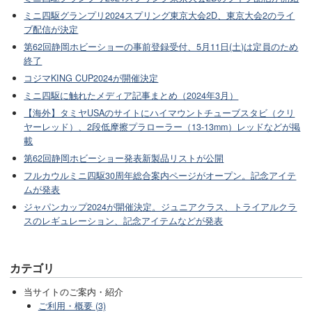
ミニ四駆グランプリ2024スプリング東京大会2D、東京大会2のライ
ブ配信が決定
第62回静岡ホビーショーの事前登録受付、5月11日(土)は定員のため
終了
コジマKING CUP2024が開催決定
ミニ四駆に触れたメディア記事まとめ（2024年3月）
【海外】タミヤUSAのサイトにハイマウントチューブスタビ（クリ
ヤーレッド）、2段低摩擦プラローラー（13-13mm）レッドなどが掲
載
第62回静岡ホビーショー発表新製品リストが公開
フルカウルミニ四駆30周年総合案内ページがオープン。記念アイテ
ムが発表
ジャパンカップ2024が開催決定。ジュニアクラス、トライアルクラ
スのレギュレーション、記念アイテムなどが発表
カテゴリ
当サイトのご案内・紹介
ご利用・概要 (3)