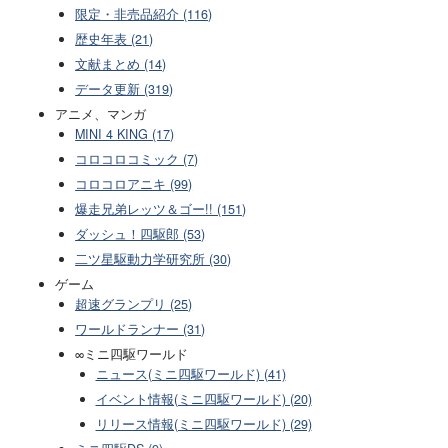
限定・非売品紹介 (116)
歴史年表 (21)
文献まとめ (14)
データ更新 (319)
アニメ、マンガ
MINI 4 KING (17)
コロコロコミック (7)
コロコロアニキ (99)
爆走兄弟レッツ＆ゴー!! (151)
ダッシュ！四駆郎 (53)
二ツ星駆動力学研究所 (30)
ゲーム
超速グランプリ (25)
ワールドランナー (31)
∞ミニ四駆ワールド
ニュース(ミニ四駆ワールド) (41)
イベント情報(ミニ四駆ワールド) (20)
リリース情報(ミニ四駆ワールド) (29)