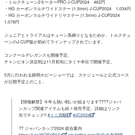
・トルクチューン2モーターPRO J-CUP2024 462円
・HG カーボンマルチワイドステー (1.5mm) J-CUP2024 1,034円
・HG カーボンマルチワイドリヤステー (1.5mm) J-CUP2024
1,078円
ジュニアとトライアルはチューン系縛りとなるためか、トルクチュ
ーンのJ-CUP版が初めてラインナップされています。
コンクールデレガンスも開催予定。
チャンピオン決定戦は11月初旬にタミヤ本社で開催予定。
5月に行われる静岡ホビーショーでは、スケジュールと公式コース
が公開予定とのこと。
【情報解禁】今年も熱い戦いが始まります????ジャパ
ンカップ関連アイテムも続々発売予定。詳細はリンク
先でチェック!!
#ミニ四駆
#JC2024
?? ジャパンカップ2024 総合案内
https://t.co/j8CfFrW16z
pic.twitter.com/YySu9JNAWF