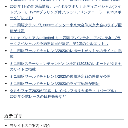
2024年1月の新製品情報。レイボルフポリカボディスペシャル(ライ
トブルー)、19mmプラリング付アルミベアリングローラー (6本スポ
ーク) (レッド)
ミニ四駆グランプリ2023ウインター東京大会D/東京大会のライブ配
信が決定
トミカプレミアムunlimited ミニ四駆 アバンテJr.、アバンテJr. ブラ
ックスペシャルの予約開始日が決定。第2弾のシルエットも
ミニ四駆ワールドチャレンジ2023のレポートがタミヤのサイトに掲
載
ミニ四駆ステーションチャンピオン決定戦2023のレポートがタミヤ
のサイトに掲載
ミニ四駆ワールドチャレンジ2023の優勝決定戦の映像が公開
ミニ四駆ワールドチャレンジ2023のライブ配信が開始
タミヤフェア2023が開幕。レイボルフポリカボディ（パープル）、
2024年公式レースの日程発表など
カテゴリ
当サイトのご案内・紹介