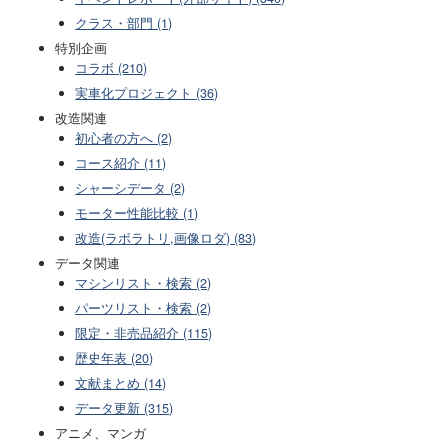
クラス・部門 (1)
特別企画
コラボ (210)
実車化プロジェクト (36)
改造関連
初心者の方へ (2)
コース紹介 (11)
シャーシデータ (2)
モーター性能比較 (1)
改造(ラボラトリ,画像ロダ) (83)
データ関連
マシンリスト・検索 (2)
パーツリスト・検索 (2)
限定・非売品紹介 (115)
歴史年表 (20)
文献まとめ (14)
データ更新 (315)
アニメ、マンガ