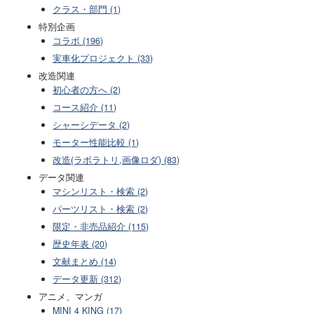
クラス・部門 (1)
特別企画
コラボ (196)
実車化プロジェクト (33)
改造関連
初心者の方へ (2)
コース紹介 (11)
シャーシデータ (2)
モーター性能比較 (1)
改造(ラボラトリ,画像ロダ) (83)
データ関連
マシンリスト・検索 (2)
パーツリスト・検索 (2)
限定・非売品紹介 (115)
歴史年表 (20)
文献まとめ (14)
データ更新 (312)
アニメ、マンガ
MINI 4 KING (17)