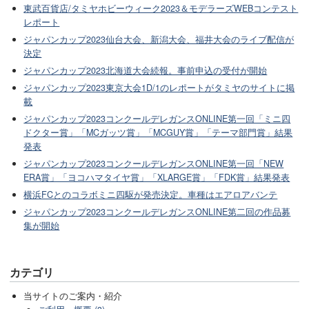
東武百貨店/タミヤホビーウィーク2023＆モデラーズWEBコンテスト
レポート
ジャパンカップ2023仙台大会、新潟大会、福井大会のライブ配信が
決定
ジャパンカップ2023北海道大会続報。事前申込の受付が開始
ジャパンカップ2023東京大会1D/1のレポートがタミヤのサイトに掲
載
ジャパンカップ2023コンクールデレガンスONLINE第一回「ミニ四
ドクター賞」「MCガッツ賞」「MCGUY賞」「テーマ部門賞」結果
発表
ジャパンカップ2023コンクールデレガンスONLINE第一回「NEW
ERA賞」「ヨコハマタイヤ賞」「XLARGE賞」「FDK賞」結果発表
横浜FCとのコラボミニ四駆が発売決定。車種はエアロアバンテ
ジャパンカップ2023コンクールデレガンスONLINE第二回の作品募
集が開始
カテゴリ
当サイトのご案内・紹介