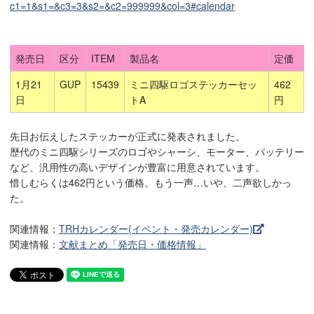
c1=1&s1=&c3=3&s2=&c2=999999&col=3#calendar
発売日
区分
ITEM
製品名
定価
1月21
GUP
15439
ミニ四駆ロゴステッカーセッ
462
日
トA
円
先日お伝えしたステッカーが正式に発表されました。
歴代のミニ四駆シリーズのロゴやシャーシ、モーター、バッテリー
など、汎用性の高いデザインが豊富に用意されています。
惜しむらくは462円という価格。もう一声…いや、二声欲しかっ
た。
関連情報：
TRHカレンダー(イベント・発売カレンダー)
関連情報：
文献まとめ「発売日・価格情報」