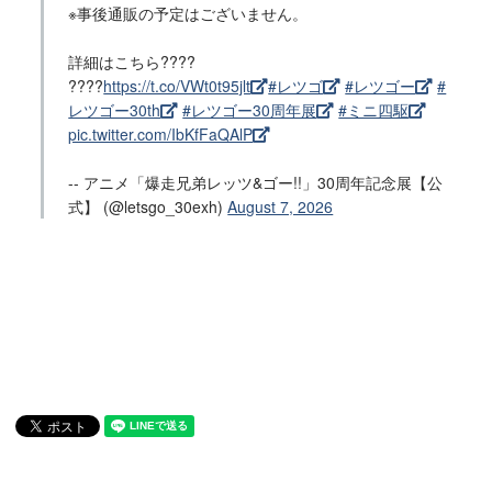
※事後通販の予定はございません。
詳細はこちら????
????
https://t.co/VWt0t95jlt
#レツゴ
#レツゴー
#
レツゴー30th
#レツゴー30周年展
#ミニ四駆
pic.twitter.com/IbKfFaQAlP
-- アニメ「爆走兄弟レッツ&ゴー!!」30周年記念展【公
式】 (@letsgo_30exh)
August 7, 2026