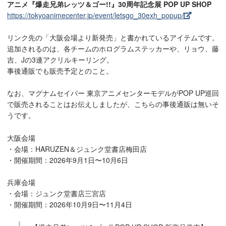
アニメ『爆走兄弟レッツ＆ゴー!!』30周年記念展 POP UP SHOP
https://tokyoanimecenter.jp/event/letsgo_30exh_popup/
リンク先の「大阪会場より新発売」と書かれているアイテムです。
追加されるのは、各チームのホログラムステッカーや、リョウ、藤
吉、Jの3連アクリルキーリング。
事後通販でも販売予定とのこと。
なお、マグナムセイバー 東京アニメセンターモデルがPOP UP巡回
で販売されることはお伝えしましたが、こちらの事後通販は無いそ
うです。
大阪会場
・会場：HARUZEN＆ジュンク堂書店梅田店
・開催期間：2026年9月1日〜10月6日
兵庫会場
・会場：ジュンク堂書店三宮店
・開催期間：2026年10月9日〜11月4日