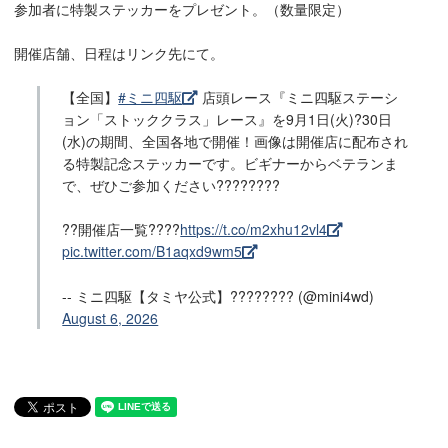
参加者に特製ステッカーをプレゼント。（数量限定）
開催店舗、日程はリンク先にて。
【全国】
#ミニ四駆
店頭レース『ミニ四駆ステーシ
ョン「ストッククラス」レース』を9月1日(火)?30日
(水)の期間、全国各地で開催！画像は開催店に配布され
る特製記念ステッカーです。ビギナーからベテランま
で、ぜひご参加ください????????
??開催店一覧????
https://t.co/m2xhu12vl4
pic.twitter.com/B1aqxd9wm5
-- ミニ四駆【タミヤ公式】???????? (@mini4wd)
August 6, 2026