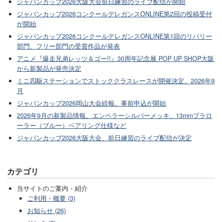
ジャパンカップ2026大阪大会前日練習のライブ配信が開始
ジャパンカップ2026コンクールデレガンスONLINE第2回の投稿受付
が開始
ジャパンカップ2026コンクールデレガンスONLINE第1回のリバリー
部門、フリー部門の受賞作品が発表
アニメ『爆走兄弟レッツ＆ゴー!!』30周年記念展 POP UP SHOP大阪
から新製品が発売決定
ミニ四駆ステーションでストッククラスレースが開催決定。2026年9
月
ジャパンカップ2026岡山大会続報。事前申込が開始
2026年9月の新製品情報。エンペラーシルバーメッキ、13mmプラロ
ーラー（ブルー）ベアリング仕様など
ジャパンカップ2026大阪大会、前日練習のライブ配信が決定
カテゴリ
当サイトのご案内・紹介
ご利用・概要 (3)
お知らせ (26)