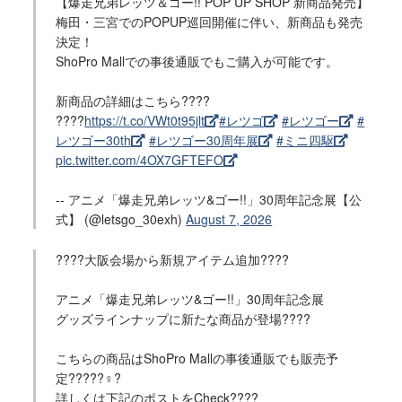
【爆走兄弟レッツ＆ゴー!! POP UP SHOP 新商品発売】
梅田・三宮でのPOPUP巡回開催に伴い、新商品も発売
決定！
ShoPro Mallでの事後通販でもご購入が可能です。
新商品の詳細はこちら????
????
https://t.co/VWt0t95jlt
#レツゴ
#レツゴー
#
レツゴー30th
#レツゴー30周年展
#ミニ四駆
pic.twitter.com/4OX7GFTEFO
-- アニメ「爆走兄弟レッツ&ゴー!!」30周年記念展【公
式】 (@letsgo_30exh)
August 7, 2026
????大阪会場から新規アイテム追加????
アニメ「爆走兄弟レッツ&ゴー!!」30周年記念展
グッズラインナップに新たな商品が登場????
こちらの商品はShoPro Mallの事後通販でも販売予
定?????♀?
詳しくは下記のポストをCheck????