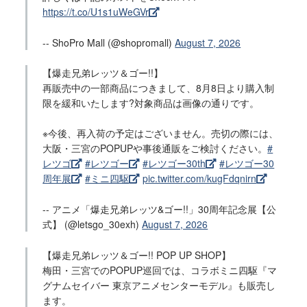
https://t.co/U1s1uWeGVr
-- ShoPro Mall (@shopromall)
August 7, 2026
【爆走兄弟レッツ＆ゴー!!】
再販売中の一部商品につきまして、8月8日より購入制
限を緩和いたします?対象商品は画像の通りです。
※今後、再入荷の予定はございません。売切の際には、
大阪・三宮のPOPUPや事後通販をご検討ください。
#
レツゴ
#レツゴー
#レツゴー30th
#レツゴー30
周年展
#ミニ四駆
pic.twitter.com/kugFdqnirn
-- アニメ「爆走兄弟レッツ&ゴー!!」30周年記念展【公
式】 (@letsgo_30exh)
August 7, 2026
【爆走兄弟レッツ＆ゴー!! POP UP SHOP】
梅田・三宮でのPOPUP巡回では、コラボミニ四駆『マ
グナムセイバー 東京アニメセンターモデル』も販売し
ます。