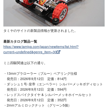
タミヤのサイトの新製品情報が更新されました。
最新カタログ製品一覧
https://www.tamiya.com/japan/newitems/list.html?
current=undefined&genre_item=30
ミニ四駆関連は以下の通り。
・13mmプラローラー（ブルー）ベアリング仕様
発売日：2026年9月12日 定価：814円
・ダッシュ１号･皇帝（エンペラー）シルバーメッキボディセット
発売日：2026年9月12日 定価：594円
・レッドスパイクタイヤ & シルバーメッキホイールセット
発売日：2026年9月12日 定価：352円
・2mmアルミロックナット （グリーン5個）