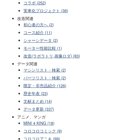
コラボ (252)
実車化プロジェクト (36)
改造関連
初心者の方へ (2)
コース紹介 (11)
シャーシデータ (2)
モーター性能比較 (1)
改造(ラボラトリ,画像ロダ) (83)
データ関連
マシンリスト・検索 (2)
パーツリスト・検索 (2)
限定・非売品紹介 (126)
歴史年表 (23)
文献まとめ (14)
データ更新 (337)
アニメ、マンガ
MINI 4 KING (18)
コロコロコミック (9)
コロコロアニキ (99)