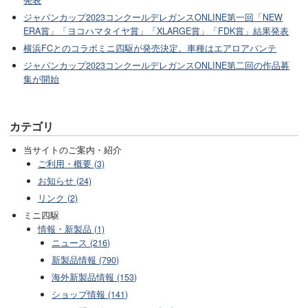
発表
ジャパンカップ2023コンクールデレガンスONLINE第一回「NEW
ERA賞」「ヨコハマタイヤ賞」「XLARGE賞」「FDK賞」結果発表
横浜FCとのコラボミニ四駆が発売決定。車種はエアロアバンテ
ジャパンカップ2023コンクールデレガンスONLINE第二回の作品募
集が開始
カテゴリ
当サイトのご案内・紹介
ご利用・概要 (3)
お知らせ (24)
リンク (2)
ミニ四駆
情報・新製品 (1)
ニュース (216)
新製品情報 (790)
海外新製品情報 (153)
ショップ情報 (141)