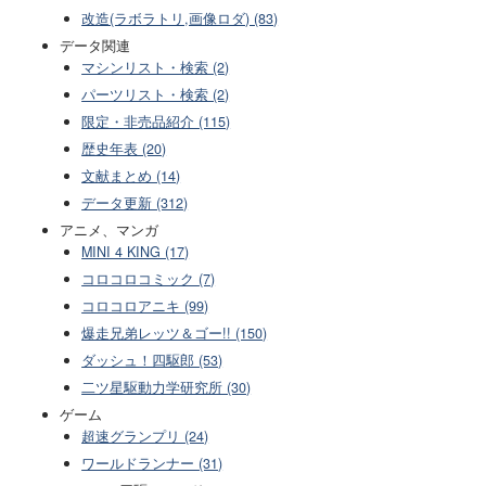
改造(ラボラトリ,画像ロダ) (83)
データ関連
マシンリスト・検索 (2)
パーツリスト・検索 (2)
限定・非売品紹介 (115)
歴史年表 (20)
文献まとめ (14)
データ更新 (312)
アニメ、マンガ
MINI 4 KING (17)
コロコロコミック (7)
コロコロアニキ (99)
爆走兄弟レッツ＆ゴー!! (150)
ダッシュ！四駆郎 (53)
二ツ星駆動力学研究所 (30)
ゲーム
超速グランプリ (24)
ワールドランナー (31)