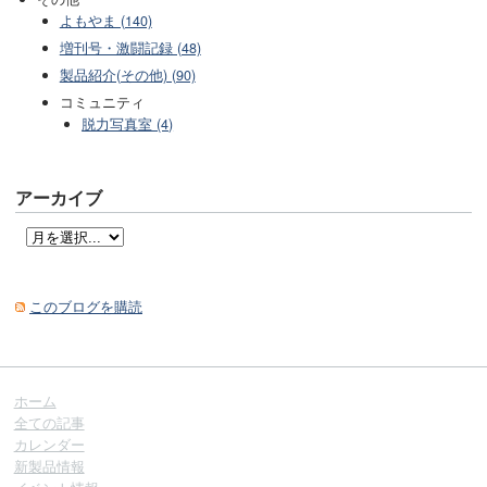
よもやま (140)
増刊号・激闘記録 (48)
製品紹介(その他) (90)
コミュニティ
脱力写真室 (4)
アーカイブ
このブログを購読
ホーム
全ての記事
カレンダー
新製品情報