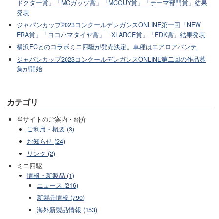
ドクター賞」「MCガッツ賞」「MCGUY賞」「テーマ部門賞」結果
発表
ジャパンカップ2023コンクールデレガンスONLINE第一回「NEW
ERA賞」「ヨコハマタイヤ賞」「XLARGE賞」「FDK賞」結果発表
横浜FCとのコラボミニ四駆が発売決定。車種はエアロアバンテ
ジャパンカップ2023コンクールデレガンスONLINE第二回の作品募
集が開始
カテゴリ
当サイトのご案内・紹介
ご利用・概要 (3)
お知らせ (24)
リンク (2)
ミニ四駆
情報・新製品 (1)
ニュース (216)
新製品情報 (790)
海外新製品情報 (153)