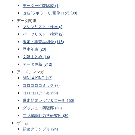
モーター性能比較 (1)
改造(ラボラトリ,画像ロダ) (83)
データ関連
マシンリスト・検索 (2)
パーツリスト・検索 (2)
限定・非売品紹介 (115)
歴史年表 (20)
文献まとめ (14)
データ更新 (312)
アニメ、マンガ
MINI 4 KING (17)
コロコロコミック (7)
コロコロアニキ (99)
爆走兄弟レッツ＆ゴー!! (150)
ダッシュ！四駆郎 (53)
二ツ星駆動力学研究所 (30)
ゲーム
超速グランプリ (24)