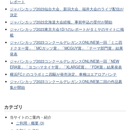
レポート
ジャパンカップ2023仙台大会、新潟大会、福井大会のライブ配信が
決定
ジャパンカップ2023北海道大会続報。事前申込の受付が開始
ジャパンカップ2023東京大会1D/1のレポートがタミヤのサイトに掲
載
ジャパンカップ2023コンクールデレガンスONLINE第一回「ミニ四
ドクター賞」「MCガッツ賞」「MCGUY賞」「テーマ部門賞」結果
発表
ジャパンカップ2023コンクールデレガンスONLINE第一回「NEW
ERA賞」「ヨコハマタイヤ賞」「XLARGE賞」「FDK賞」結果発表
横浜FCとのコラボミニ四駆が発売決定。車種はエアロアバンテ
ジャパンカップ2023コンクールデレガンスONLINE第二回の作品募
集が開始
カテゴリ
当サイトのご案内・紹介
ご利用・概要 (3)