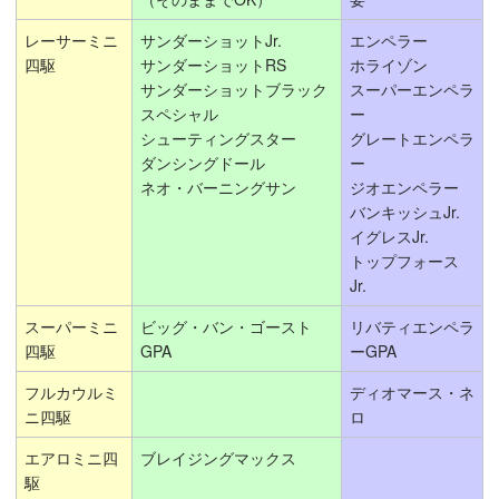
レーサーミニ
サンダーショットJr.
エンペラー
四駆
サンダーショットRS
ホライゾン
サンダーショットブラック
スーパーエンペラ
スペシャル
ー
シューティングスター
グレートエンペラ
ダンシングドール
ー
ネオ・バーニングサン
ジオエンペラー
バンキッシュJr.
イグレスJr.
トップフォース
Jr.
スーパーミニ
ビッグ・バン・ゴースト
リバティエンペラ
四駆
GPA
ーGPA
フルカウルミ
ディオマース・ネ
ニ四駆
ロ
エアロミニ四
ブレイジングマックス
駆