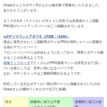
GrassさんとカネヤンRさんから掲示板で情報をいただきました。
ありがとうございます。
タミヤU.S.A（アメリカ）のサイトに日本では未発表のミニ四駆
PRO用グレードアップパーツが二つ掲載されています。
●ボディマウントアダプタ（ITEM：15356）
過去に発売されたミニ四駆用ボディをPROのMSシャーシに搭載す
る為のマウントパーツ。
フロントバンパーにはめ込むようになっており、簡単にボディを載
せることが出来るようです。
画像アップローダ
でたくさんのPRO換装マシンを拝見させて頂い
ている身としては、非常に気になるパーツです。
なお、ボディキャッチは二種類同梱されるようです。
対応している主なボディの一部が同ページに掲載されていたのを
Grassさんが纏めてくれたので以下に転載。
区分
搭載時に加工は不要
搭載時に加工が必
（そのままでOK）
要