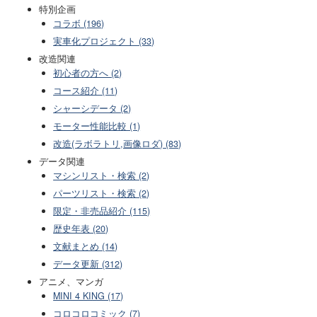
特別企画
コラボ (196)
実車化プロジェクト (33)
改造関連
初心者の方へ (2)
コース紹介 (11)
シャーシデータ (2)
モーター性能比較 (1)
改造(ラボラトリ,画像ロダ) (83)
データ関連
マシンリスト・検索 (2)
パーツリスト・検索 (2)
限定・非売品紹介 (115)
歴史年表 (20)
文献まとめ (14)
データ更新 (312)
アニメ、マンガ
MINI 4 KING (17)
コロコロコミック (7)