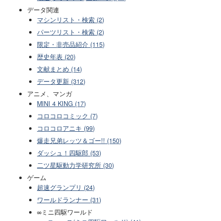
データ関連
マシンリスト・検索 (2)
パーツリスト・検索 (2)
限定・非売品紹介 (115)
歴史年表 (20)
文献まとめ (14)
データ更新 (312)
アニメ、マンガ
MINI 4 KING (17)
コロコロコミック (7)
コロコロアニキ (99)
爆走兄弟レッツ＆ゴー!! (150)
ダッシュ！四駆郎 (53)
二ツ星駆動力学研究所 (30)
ゲーム
超速グランプリ (24)
ワールドランナー (31)
∞ミニ四駆ワールド