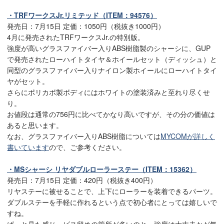
・TRFワークスJr.リミテッド（ITEM：94576）
発売日：7月15日 定価：1050円（税抜き1000円）
4月に発売されたTRFワークスJr.の特別版。
強度が高いグラスファイバー入りABS樹脂製のシャーシに、GUP
で発売されたローハイトタイヤ＆ホイールセット（ディッシュ）と
同型のグラスファイバー入りナイロン製ホイールにローハイトタイ
ヤがセット。
さらにポリカボ製ボディにはホワイトの塗装済みと至れり尽くせ
り。
お値段は通常の756円に比べてかなり高いですが、その分の価値は
あると思います。
なお、グラスファイバー入りABS樹脂については
MYCOMが詳しく
書いています
ので、ご参考ください。
・MSシャーシ リヤダブルローラーステー（ITEM：15362）
発売日：7月15日 定価：420円（税抜き400円）
リヤステーに被せることで、上下にローラーを装着できるパーツ。
ダブルステーを手軽に作れるという点で初心者にとっては嬉しいで
すね。
ぱっと見た感じ、ビス留めの箇所が多いのと、強度は大丈夫かが気