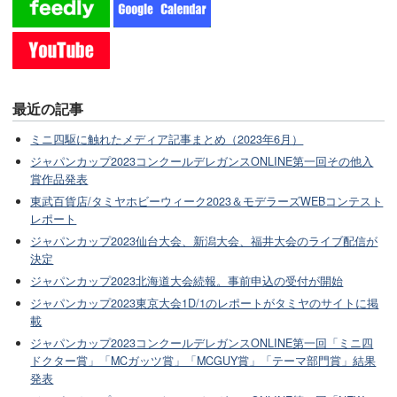
最近の記事
ミニ四駆に触れたメディア記事まとめ（2023年6月）
ジャパンカップ2023コンクールデレガンスONLINE第一回その他入
賞作品発表
東武百貨店/タミヤホビーウィーク2023＆モデラーズWEBコンテスト
レポート
ジャパンカップ2023仙台大会、新潟大会、福井大会のライブ配信が
決定
ジャパンカップ2023北海道大会続報。事前申込の受付が開始
ジャパンカップ2023東京大会1D/1のレポートがタミヤのサイトに掲
載
ジャパンカップ2023コンクールデレガンスONLINE第一回「ミニ四
ドクター賞」「MCガッツ賞」「MCGUY賞」「テーマ部門賞」結果
発表