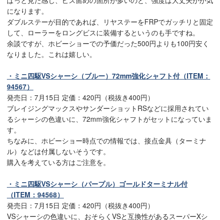
になります。
ダブルステーが目的であれば、リヤステーをFRPでガッチリと固定
して、ローラーをロングビスに装備するというのも手ですね。
余談ですが、ホビーショーでの予価だった500円よりも100円安く
なりました。これは嬉しい。
・ミニ四駆VSシャーシ（ブルー）72mm強化シャフト付（ITEM：
94567）
発売日：7月15日 定価：420円（税抜き400円）
ブレイジングマックスやサンダーショットRSなどに採用されてい
るシャーシの色違いに、72mm強化シャフトがセットになっていま
す。
ちなみに、ホビーショー時点での情報では、接点金具（ターミナ
ル）などは付属しないそうです。
購入を考えている方はご注意を。
・ミニ四駆VSシャーシ（パープル）ゴールドターミナル付
（ITEM：94568）
発売日：7月15日 定価：420円（税抜き400円）
VSシャーシの色違いに、おそらくVSと互換性があるスーパーXシ