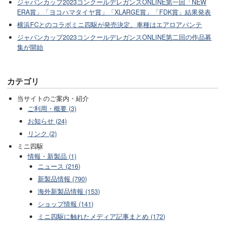
ジャパンカップ2023コンクールデレガンスONLINE第一回「NEW
ERA賞」「ヨコハマタイヤ賞」「XLARGE賞」「FDK賞」結果発表
横浜FCとのコラボミニ四駆が発売決定。車種はエアロアバンテ
ジャパンカップ2023コンクールデレガンスONLINE第二回の作品募
集が開始
カテゴリ
当サイトのご案内・紹介
ご利用・概要 (3)
お知らせ (24)
リンク (2)
ミニ四駆
情報・新製品 (1)
ニュース (216)
新製品情報 (790)
海外新製品情報 (153)
ショップ情報 (141)
ミニ四駆に触れたメディア記事まとめ (172)