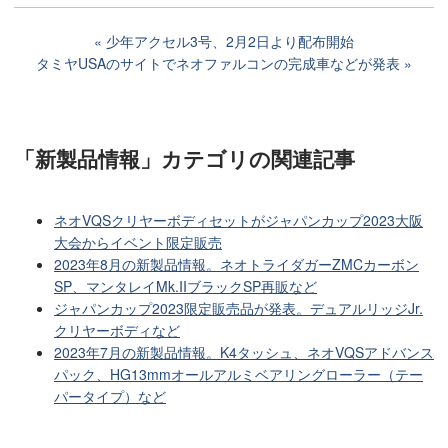
少年アクセル3号、2月2日より配布開始
タミヤUSAのサイトでネオファルコンの完成車などが発表
「新製品情報」カテゴリ
の関連記事
ネオVQSクリヤーボディセットがジャパンカップ2023大阪
大会からイベント限定販売
2023年8月の新製品情報。ネオトライダガーZMCカーボン
SP、マンタレイMk.IIブラックSP再販など
ジャパンカップ2023限定販売品が発表。デュアルリッジJr.
クリヤーボディなど
2023年7月の新製品情報。K4タッシュ、ネオVQSアドバンス
パック、HG13mmオールアルミベアリングローラー（テー
パータイプ）など