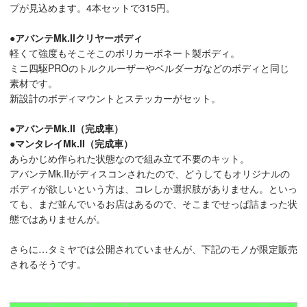
プが見込めます。4本セットで315円。
●アバンテMk.IIクリヤーボディ
軽くて強度もそこそこのポリカーボネート製ボディ。
ミニ四駆PROのトルクルーザーやベルダーガなどのボディと同じ
素材です。
新設計のボディマウントとステッカーがセット。
●アバンテMk.II（完成車）
●マンタレイMk.II（完成車）
あらかじめ作られた状態なので組み立て不要のキット。
アバンテMk.IIがディスコンされたので、どうしてもオリジナルの
ボディが欲しいという方は、コレしか選択肢がありません。といっ
ても、まだ並んでいるお店はあるので、そこまでせっぱ詰まった状
態ではありませんが。
さらに…タミヤでは公開されていませんが、下記のモノが限定販売
されるそうです。