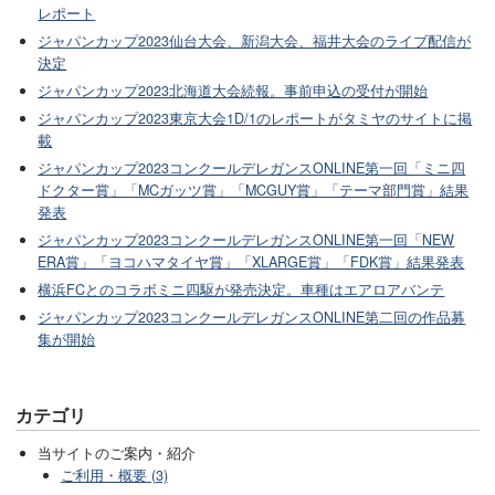
レポート
ジャパンカップ2023仙台大会、新潟大会、福井大会のライブ配信が
決定
ジャパンカップ2023北海道大会続報。事前申込の受付が開始
ジャパンカップ2023東京大会1D/1のレポートがタミヤのサイトに掲
載
ジャパンカップ2023コンクールデレガンスONLINE第一回「ミニ四
ドクター賞」「MCガッツ賞」「MCGUY賞」「テーマ部門賞」結果
発表
ジャパンカップ2023コンクールデレガンスONLINE第一回「NEW
ERA賞」「ヨコハマタイヤ賞」「XLARGE賞」「FDK賞」結果発表
横浜FCとのコラボミニ四駆が発売決定。車種はエアロアバンテ
ジャパンカップ2023コンクールデレガンスONLINE第二回の作品募
集が開始
カテゴリ
当サイトのご案内・紹介
ご利用・概要 (3)