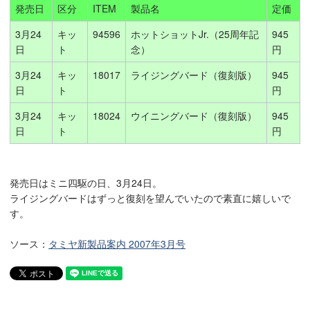
発売日
区分
ITEM
製品名
定価
3月24
キッ
94596
ホットショットJr.（25周年記
945
日
ト
念）
円
3月24
キッ
18017
ライジングバード（復刻版）
945
日
ト
円
3月24
キッ
18024
ウイニングバード（復刻版）
945
日
ト
円
発売日はミニ四駆の日、3月24日。
ライジングバードはずっと復刻を望んでいたので素直に嬉しいで
す。
ソース：
タミヤ新製品案内 2007年3月号