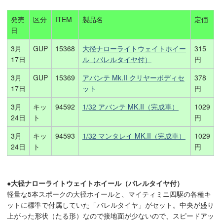
発売
区分
ITEM
製品名
定価
日
3月
GUP
15368
大径ナローライトウェイトホイー
315
17日
ル（バレルタイヤ付）
円
3月
GUP
15369
アバンテ Mk.II クリヤーボディセ
378
17日
ット
円
3月
キッ
94592
1/32 アバンテ MK.II（完成車）
1029
24日
ト
円
3月
キッ
94593
1/32 マンタレイ MK.II（完成車）
1029
24日
ト
円
●大径ナローライトウェイトホイール（バレルタイヤ付）
軽量な5本スポークの大径ホイールと、マイティミニ四駆の各種キ
ットに標準で付属していた「バレルタイヤ」がセット。中央が盛り
上がった形状（たる形）なので接地面が少ないので、スピードアッ