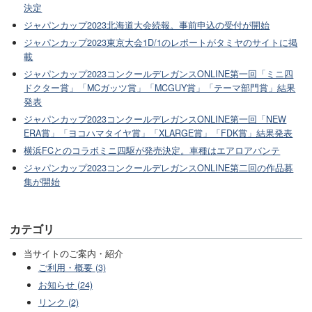
決定
ジャパンカップ2023北海道大会続報。事前申込の受付が開始
ジャパンカップ2023東京大会1D/1のレポートがタミヤのサイトに掲
載
ジャパンカップ2023コンクールデレガンスONLINE第一回「ミニ四
ドクター賞」「MCガッツ賞」「MCGUY賞」「テーマ部門賞」結果
発表
ジャパンカップ2023コンクールデレガンスONLINE第一回「NEW
ERA賞」「ヨコハマタイヤ賞」「XLARGE賞」「FDK賞」結果発表
横浜FCとのコラボミニ四駆が発売決定。車種はエアロアバンテ
ジャパンカップ2023コンクールデレガンスONLINE第二回の作品募
集が開始
カテゴリ
当サイトのご案内・紹介
ご利用・概要 (3)
お知らせ (24)
リンク (2)