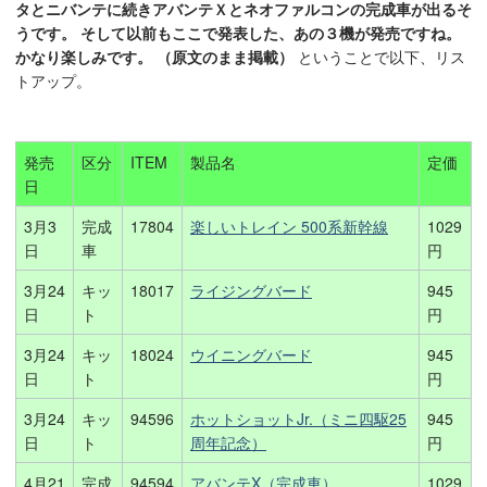
タとニバンテに続きアバンテＸとネオファルコンの完成車が出るそ
うです。 そして以前もここで発表した、あの３機が発売ですね。
かなり楽しみです。 （原文のまま掲載）
ということで以下、リス
トアップ。
発売
区分
ITEM
製品名
定価
日
3月3
完成
17804
楽しいトレイン 500系新幹線
1029
日
車
円
3月24
キッ
18017
ライジングバード
945
日
ト
円
3月24
キッ
18024
ウイニングバード
945
日
ト
円
3月24
キッ
94596
ホットショットJr.（ミニ四駆25
945
日
ト
周年記念）
円
4月21
完成
94594
アバンテX（完成車）
1029