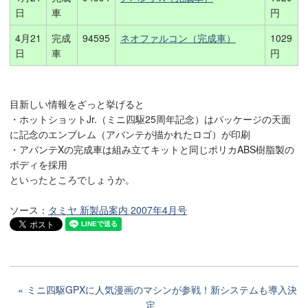
日
車
円
4月21
完成
94595
ネオファルコン（完成車）
1029
日
車
円
目新しい情報をざっと挙げると
・ホットショットJr.（ミニ四駆25周年記念）はパッケージの天面
に記念のエンブレム（アバンテが描かれたロゴ）が印刷
・アバンテXの完成車は組み立てキットと同じポリカABS樹脂製の
ボディを採用
といったところでしょうか。
ソース：
タミヤ 新製品案内 2007年4月号
ミニ四駆GPXに人気漫画のマシンが参戦！新システムも導入決
定