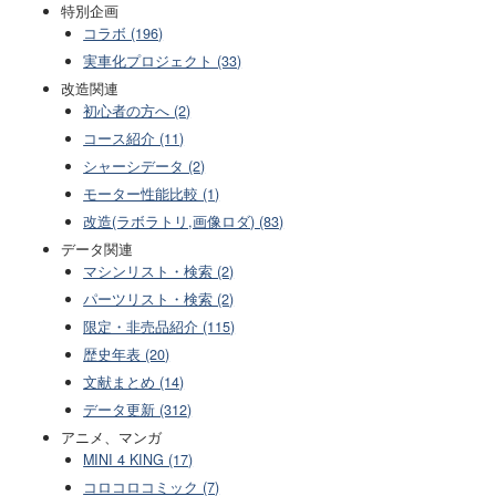
特別企画
コラボ (196)
実車化プロジェクト (33)
改造関連
初心者の方へ (2)
コース紹介 (11)
シャーシデータ (2)
モーター性能比較 (1)
改造(ラボラトリ,画像ロダ) (83)
データ関連
マシンリスト・検索 (2)
パーツリスト・検索 (2)
限定・非売品紹介 (115)
歴史年表 (20)
文献まとめ (14)
データ更新 (312)
アニメ、マンガ
MINI 4 KING (17)
コロコロコミック (7)