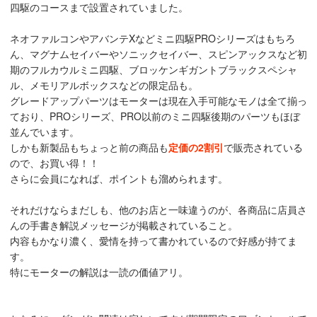
四駆のコースまで設置されていました。
ネオファルコンやアバンテXなどミニ四駆PROシリーズはもちろ
ん、マグナムセイバーやソニックセイバー、スピンアックスなど初
期のフルカウルミニ四駆、ブロッケンギガントブラックスペシャ
ル、メモリアルボックスなどの限定品も。
グレードアップパーツはモーターは現在入手可能なモノは全て揃っ
ており、PROシリーズ、PRO以前のミニ四駆後期のパーツもほぼ
並んでいます。
しかも新製品もちょっと前の商品も
定価の2割引
で販売されている
ので、お買い得！！
さらに会員になれば、ポイントも溜められます。
それだけならまだしも、他のお店と一味違うのが、各商品に店員さ
んの手書き解説メッセージが掲載されていること。
内容もかなり濃く、愛情を持って書かれているので好感が持てま
す。
特にモーターの解説は一読の価値アリ。