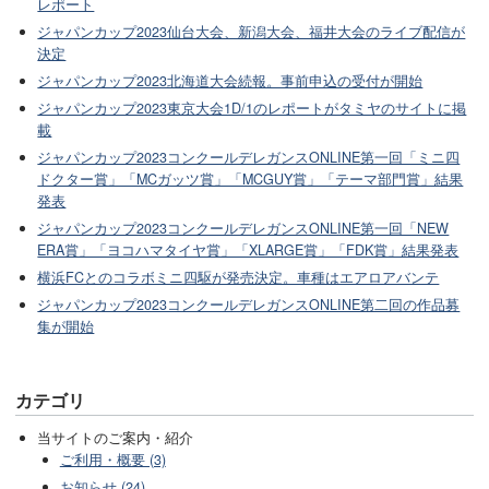
レポート
ジャパンカップ2023仙台大会、新潟大会、福井大会のライブ配信が
決定
ジャパンカップ2023北海道大会続報。事前申込の受付が開始
ジャパンカップ2023東京大会1D/1のレポートがタミヤのサイトに掲
載
ジャパンカップ2023コンクールデレガンスONLINE第一回「ミニ四
ドクター賞」「MCガッツ賞」「MCGUY賞」「テーマ部門賞」結果
発表
ジャパンカップ2023コンクールデレガンスONLINE第一回「NEW
ERA賞」「ヨコハマタイヤ賞」「XLARGE賞」「FDK賞」結果発表
横浜FCとのコラボミニ四駆が発売決定。車種はエアロアバンテ
ジャパンカップ2023コンクールデレガンスONLINE第二回の作品募
集が開始
カテゴリ
当サイトのご案内・紹介
ご利用・概要 (3)
お知らせ (24)