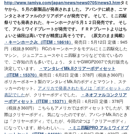
http://www.tamiya.com/japan/news/news0705/news3.htm
タミ
ヤから、５月の新製品が発表されました。
アバンテに続き、ニマ
ンタとネオファルのクリアボディが発売です。 そして、ミニ四駆
祭りでも発表された、キーンホークが５月１２日発売です。 そし
て、アルミワイドプレートが発売です。 ＦＲＰプレートよりはち
ょいと値段は高いですが精度は高そうです。 （原文のまま掲載）
・キーンホークJr.（ITEM：18618）
発売日：5月12日 定価：945
円（税抜き900円） RCのキーンホークをモデルにミニ四駆化した
マシン。 ジュニアニュースやミニ四駆まつりなどで出ているの
で、ご存知の方も多いでしょう。 タミヤGWGP2007で先行販売も
決定しています。
・マンタレイMk.IIクリアーボディセット
（ITEM：15370）
発売日：6月2日 定価：378円（税抜き360円）
ポリカーボネート製のマンタレイMk.IIのボディとマウント、ステ
ッカーのセット。
アメリカで発表されたモノは「ボディセット」の
表記でした
が、クリヤーボディでした。
・ネオファルコンクリア
ーボディセット（ITEM：15371）
発売日：6月2日 定価：378円
（税抜き360円） こちらもアメリカではボディセットでしたが、実
際はクリヤーボディ。 気になったのですが、アバンテMk.IIのとき
は「クリヤーボディ」でしたが、今回の2つは「クリアーボディ」
になっています。紛らわしい…。
・ミニ四駆PRO アルミワイドプ
レートセット（ITEM：94603）
発売日：6月2日 定価：273円（税