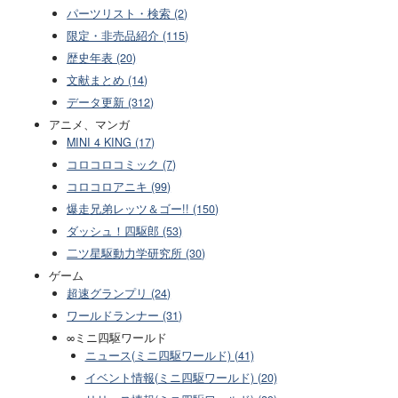
パーツリスト・検索 (2)
限定・非売品紹介 (115)
歴史年表 (20)
文献まとめ (14)
データ更新 (312)
アニメ、マンガ
MINI 4 KING (17)
コロコロコミック (7)
コロコロアニキ (99)
爆走兄弟レッツ＆ゴー!! (150)
ダッシュ！四駆郎 (53)
二ツ星駆動力学研究所 (30)
ゲーム
超速グランプリ (24)
ワールドランナー (31)
∞ミニ四駆ワールド
ニュース(ミニ四駆ワールド) (41)
イベント情報(ミニ四駆ワールド) (20)