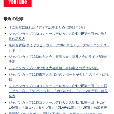
最近の記事
ミニ四駆に触れたメディア記事まとめ（2023年6月）
ジャパンカップ2023コンクールデレガンスONLINE第一回その他入
賞作品発表
東武百貨店/タミヤホビーウィーク2023＆モデラーズWEBコンテスト
レポート
ジャパンカップ2023仙台大会、新潟大会、福井大会のライブ配信が
決定
ジャパンカップ2023北海道大会続報。事前申込の受付が開始
ジャパンカップ2023東京大会1D/1のレポートがタミヤのサイトに掲
載
ジャパンカップ2023コンクールデレガンスONLINE第一回「ミニ四
ドクター賞」「MCガッツ賞」「MCGUY賞」「テーマ部門賞」結果
発表
ジャパンカップ2023コンクールデレガンスONLINE第一回「NEW
ERA賞」「ヨコハマタイヤ賞」「XLARGE賞」「FDK賞」結果発表
横浜FCとのコラボミニ四駆が発売決定。車種はエアロアバンテ