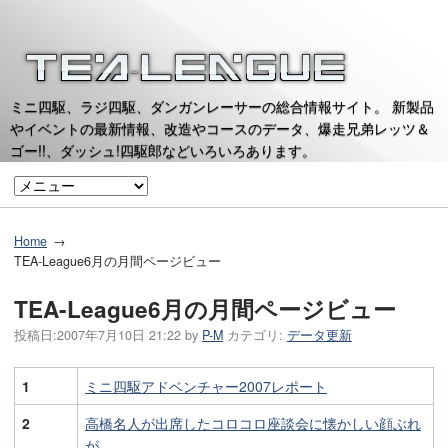
ミニ四駆、ラジ四駆、ダンガンレーサーの総合情報サイト。 新製品
やイベントの最新情報、改造やコースのデータ、爆走兄弟レッツ＆
ゴー!!、ダッシュ!四駆郎などいろいろあります。
Home
TEA-League6月の月間ページビュー
TEA-League6月の月間ページビュー
投稿日:
2007年7月10日 21:22
by
P-M
カテゴリ:
データ更新
1
ミニ四駆アドベンチャー2007レポート
2
高橋名人が出席したコロコロ座談会に懐かしい顔ぶれ
が