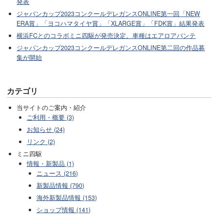
発表
ジャパンカップ2023コンクールデレガンスONLINE第一回「NEW
ERA賞」「ヨコハマタイヤ賞」「XLARGE賞」「FDK賞」結果発表
横浜FCとのコラボミニ四駆が発売決定。車種はエアロアバンテ
ジャパンカップ2023コンクールデレガンスONLINE第二回の作品募
集が開始
カテゴリ
当サイトのご案内・紹介
ご利用・概要 (3)
お知らせ (24)
リンク (2)
ミニ四駆
情報・新製品 (1)
ニュース (216)
新製品情報 (790)
海外新製品情報 (153)
ショップ情報 (141)