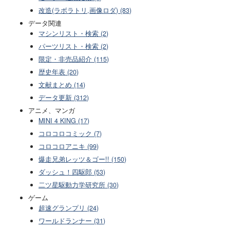
改造(ラボラトリ,画像ロダ) (83)
データ関連
マシンリスト・検索 (2)
パーツリスト・検索 (2)
限定・非売品紹介 (115)
歴史年表 (20)
文献まとめ (14)
データ更新 (312)
アニメ、マンガ
MINI 4 KING (17)
コロコロコミック (7)
コロコロアニキ (99)
爆走兄弟レッツ＆ゴー!! (150)
ダッシュ！四駆郎 (53)
二ツ星駆動力学研究所 (30)
ゲーム
超速グランプリ (24)
ワールドランナー (31)