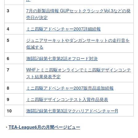
3
7月の新製品情報 GUPセットクラシックVol.3などの発
売日が決定
4
ミニ四駆アドベンチャー2007詳細続報
5
ジュニアサーキットやダンガンサーキットの走行音を
低減する
6
激闘記録第七章第2話オフロード対決
7
WHFとミニ四駆オンラインでミニ四駆デザインコンテ
スト結果発表予定
8
ミニ四駆アドベンチャー2007販売品追加続報
9
ミニ四駆デザインコンテスト入賞作品発表
10
激闘記録第七章第3話マクハリアドベンチャーR
・
TEA-League6月の月間ページビュー