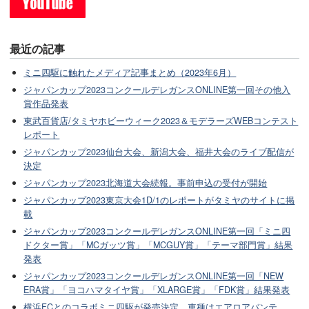
最近の記事
ミニ四駆に触れたメディア記事まとめ（2023年6月）
ジャパンカップ2023コンクールデレガンスONLINE第一回その他入
賞作品発表
東武百貨店/タミヤホビーウィーク2023＆モデラーズWEBコンテスト
レポート
ジャパンカップ2023仙台大会、新潟大会、福井大会のライブ配信が
決定
ジャパンカップ2023北海道大会続報。事前申込の受付が開始
ジャパンカップ2023東京大会1D/1のレポートがタミヤのサイトに掲
載
ジャパンカップ2023コンクールデレガンスONLINE第一回「ミニ四
ドクター賞」「MCガッツ賞」「MCGUY賞」「テーマ部門賞」結果
発表
ジャパンカップ2023コンクールデレガンスONLINE第一回「NEW
ERA賞」「ヨコハマタイヤ賞」「XLARGE賞」「FDK賞」結果発表
横浜FCとのコラボミニ四駆が発売決定。車種はエアロアバンテ