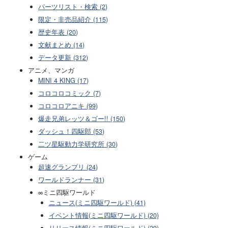
パーツリスト・検索 (2)
限定・非売品紹介 (115)
歴史年表 (20)
文献まとめ (14)
データ更新 (312)
アニメ、マンガ
MINI 4 KING (17)
コロコロコミック (7)
コロコロアニキ (99)
爆走兄弟レッツ＆ゴー!! (150)
ダッシュ！四駆郎 (53)
二ツ星駆動力学研究所 (30)
ゲーム
超速グランプリ (24)
ワールドランナー (31)
∞ミニ四駆ワールド
ニュース(ミニ四駆ワールド) (41)
イベント情報(ミニ四駆ワールド) (20)