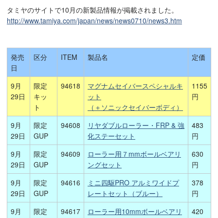
タミヤのサイトで10月の新製品情報が掲載されました。
http://www.tamiya.com/japan/news/news0710/news3.htm
発売
区分
ITEM
製品名
定価
日
9月
限定
94618
マグナムセイバースペシャルキ
1155
29日
キッ
ット
円
ト
（＋ソニックセイバーボディ）
9月
限定
94608
リヤダブルローラー・FRP & 強
483
29日
GUP
化ステーセット
円
9月
限定
94609
ローラー用７mmボールベアリ
630
29日
GUP
ングセット
円
9月
限定
94616
ミニ四駆PRO アルミワイドプ
378
29日
GUP
レートセット（ブルー）
円
9月
限定
94617
ローラー用10mmボールベアリ
420