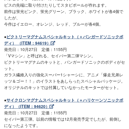
ビスの先端に取り付けたりしてスタビポールが作れます。
前作は蛍光ピンク、蛍光グリーン、ブラック、ホワイトが各4個で
したが、
今作はイエロー、オレンジ、レッド、ブルーが各4個。
●
ビクトリーマグナムスペシャルキット（＋バンガードソニックボ
ディ） （ITEM：94619）
発売日：10月27日 定価：1155円
「Vマシン」と呼ばれる、セイバー第二弾マシン。
ビクトリーマグナムのキットと、バンガードソニックのボディがセ
ット。
ガラス繊維入りの強化スーパー1シャーシに、アニメ「爆走兄弟レ
ッツ＆ゴー！！」のイラストをあしらったスペシャルパッケージ。
オリジナルのキットでは付属していなかったモーターがセット。
●
サイクロンマグナムスペシャルキット（＋ハリケーンソニックボ
ディ）（ITEM：94620）
発売日：10月27日 定価：1155円
セイバー第三弾。以前の情報では12月発売予定でしたが、前倒し
になったようです。