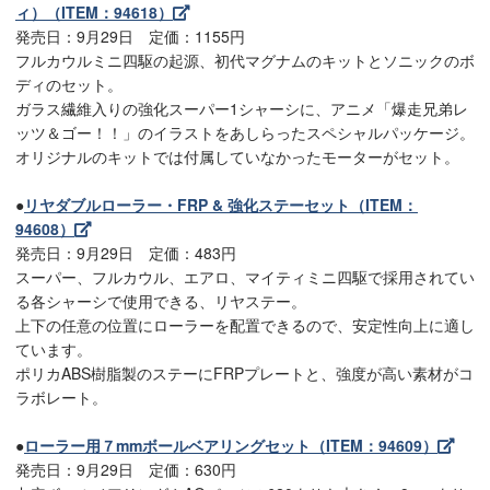
ィ）（ITEM：94618）
発売日：9月29日 定価：1155円
フルカウルミニ四駆の起源、初代マグナムのキットとソニックのボ
ディのセット。
ガラス繊維入りの強化スーパー1シャーシに、アニメ「爆走兄弟レ
ッツ＆ゴー！！」のイラストをあしらったスペシャルパッケージ。
オリジナルのキットでは付属していなかったモーターがセット。
●
リヤダブルローラー・FRP & 強化ステーセット（ITEM：
94608）
発売日：9月29日 定価：483円
スーパー、フルカウル、エアロ、マイティミニ四駆で採用されてい
る各シャーシで使用できる、リヤステー。
上下の任意の位置にローラーを配置できるので、安定性向上に適し
ています。
ポリカABS樹脂製のステーにFRPプレートと、強度が高い素材がコ
ラボレート。
●
ローラー用７mmボールベアリングセット（ITEM：94609）
発売日：9月29日 定価：630円