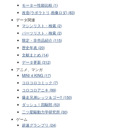
モーター性能比較 (1)
改造(ラボラトリ,画像ロダ) (83)
データ関連
マシンリスト・検索 (2)
パーツリスト・検索 (2)
限定・非売品紹介 (115)
歴史年表 (20)
文献まとめ (14)
データ更新 (312)
アニメ、マンガ
MINI 4 KING (17)
コロコロコミック (7)
コロコロアニキ (99)
爆走兄弟レッツ＆ゴー!! (150)
ダッシュ！四駆郎 (53)
二ツ星駆動力学研究所 (30)
ゲーム
超速グランプリ (24)