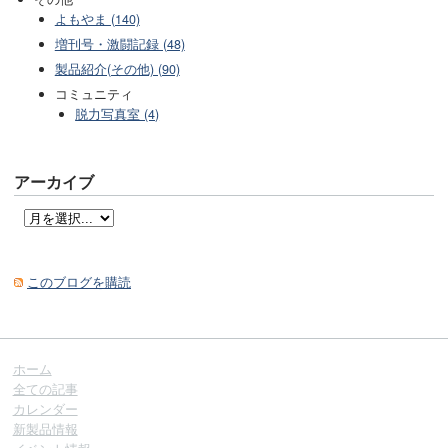
よもやま (140)
増刊号・激闘記録 (48)
製品紹介(その他) (90)
コミュニティ
脱力写真室 (4)
アーカイブ
このブログを購読
ホーム
全ての記事
カレンダー
新製品情報