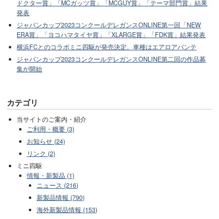
ドクター賞」「MCガッツ賞」「MCGUY賞」「テーマ部門賞」結果
発表
ジャパンカップ2023コンクールデレガンスONLINE第一回「NEW
ERA賞」「ヨコハマタイヤ賞」「XLARGE賞」「FDK賞」結果発表
横浜FCとのコラボミニ四駆が発売決定。車種はエアロアバンテ
ジャパンカップ2023コンクールデレガンスONLINE第二回の作品募
集が開始
カテゴリ
当サイトのご案内・紹介
ご利用・概要 (3)
お知らせ (24)
リンク (2)
ミニ四駆
情報・新製品 (1)
ニュース (216)
新製品情報 (790)
海外新製品情報 (153)