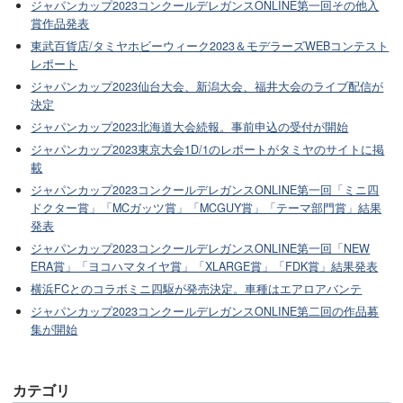
ジャパンカップ2023コンクールデレガンスONLINE第一回その他入
賞作品発表
東武百貨店/タミヤホビーウィーク2023＆モデラーズWEBコンテスト
レポート
ジャパンカップ2023仙台大会、新潟大会、福井大会のライブ配信が
決定
ジャパンカップ2023北海道大会続報。事前申込の受付が開始
ジャパンカップ2023東京大会1D/1のレポートがタミヤのサイトに掲
載
ジャパンカップ2023コンクールデレガンスONLINE第一回「ミニ四
ドクター賞」「MCガッツ賞」「MCGUY賞」「テーマ部門賞」結果
発表
ジャパンカップ2023コンクールデレガンスONLINE第一回「NEW
ERA賞」「ヨコハマタイヤ賞」「XLARGE賞」「FDK賞」結果発表
横浜FCとのコラボミニ四駆が発売決定。車種はエアロアバンテ
ジャパンカップ2023コンクールデレガンスONLINE第二回の作品募
集が開始
カテゴリ