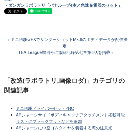
・
ダンガンラボラトリ「パナループ4本と急速充電器のセット」
ミニ四駆GPXでサンダーショットMk.IIのボディデータが配信決
定
TEA-League増刊号に激闘記録第七章第5話を掲載
「改造(ラボラトリ,画像ロダ)」カテゴリ
の
関連記事
ミニ四駆ドライバーセットPRO
ARシャーシサイドボディキャッチアタッチメント搭載可能
リストにブラックフットなどを追加
ARシャーシに中空ゴムタイヤを装着する際の注意点