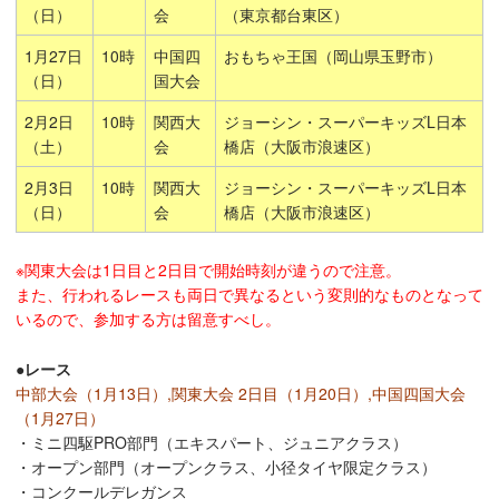
（日）
会
（東京都台東区）
1月27日
10時
中国四
おもちゃ王国（岡山県玉野市）
（日）
国大会
2月2日
10時
関西大
ジョーシン・スーパーキッズL日本
（土）
会
橋店（大阪市浪速区）
2月3日
10時
関西大
ジョーシン・スーパーキッズL日本
（日）
会
橋店（大阪市浪速区）
※関東大会は1日目と2日目で開始時刻が違うので注意。
また、行われるレースも両日で異なるという変則的なものとなって
いるので、参加する方は留意すべし。
●レース
中部大会（1月13日）,関東大会 2日目（1月20日）,中国四国大会
（1月27日）
・ミニ四駆PRO部門（エキスパート、ジュニアクラス）
・オープン部門（オープンクラス、小径タイヤ限定クラス）
・コンクールデレガンス