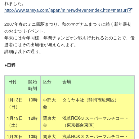
れました。
http://www.tamiya.com/japan/mini4wd/event/index.htm#matsuri
2007年春のミニ四駆まつり、秋のマグナムまつりに続く新年最初
のおまつりイベント。
年末には今年同様、年間チャンピオン戦も行われるとのことで、優
勝者にはその出場権が与えられます。
詳細は以下の通り。
●日程
日付
開始
区分
会場
時刻
1月13日
10時
中部大
タミヤ本社（静岡市駿河区）
（日）
会
1月19日
12時
関東大
浅草ROX-3 スーパーマルチコート
（土）
会
（東京都台東区）
1月20日
10時
関東大
浅草ROX-3 スーパーマルチコート