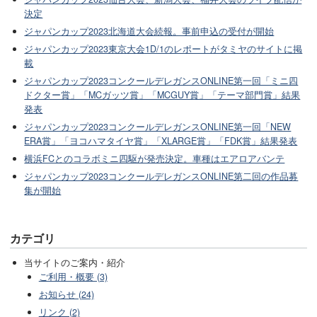
決定
ジャパンカップ2023北海道大会続報。事前申込の受付が開始
ジャパンカップ2023東京大会1D/1のレポートがタミヤのサイトに掲
載
ジャパンカップ2023コンクールデレガンスONLINE第一回「ミニ四
ドクター賞」「MCガッツ賞」「MCGUY賞」「テーマ部門賞」結果
発表
ジャパンカップ2023コンクールデレガンスONLINE第一回「NEW
ERA賞」「ヨコハマタイヤ賞」「XLARGE賞」「FDK賞」結果発表
横浜FCとのコラボミニ四駆が発売決定。車種はエアロアバンテ
ジャパンカップ2023コンクールデレガンスONLINE第二回の作品募
集が開始
カテゴリ
当サイトのご案内・紹介
ご利用・概要 (3)
お知らせ (24)
リンク (2)