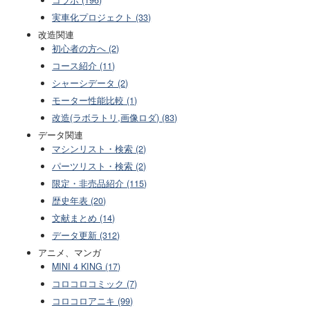
コラボ (196)
実車化プロジェクト (33)
改造関連
初心者の方へ (2)
コース紹介 (11)
シャーシデータ (2)
モーター性能比較 (1)
改造(ラボラトリ,画像ロダ) (83)
データ関連
マシンリスト・検索 (2)
パーツリスト・検索 (2)
限定・非売品紹介 (115)
歴史年表 (20)
文献まとめ (14)
データ更新 (312)
アニメ、マンガ
MINI 4 KING (17)
コロコロコミック (7)
コロコロアニキ (99)