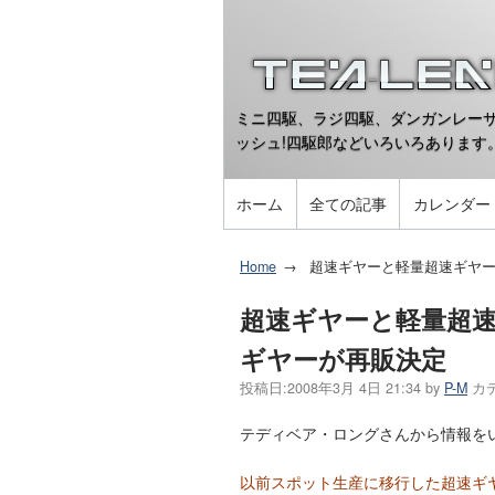
ミニ四駆、ラジ四駆、ダンガンレーサ
ッシュ!四駆郎などいろいろあります
ホーム
全ての記事
カレンダー
Home
超速ギヤーと軽量超速ギヤー
超速ギヤーと軽量超
ギヤーが再販決定
投稿日:
2008年3月 4日 21:34
by
P-M
カ
テディベア・ロングさんから情報を
以前スポット生産に移行した超速ギ