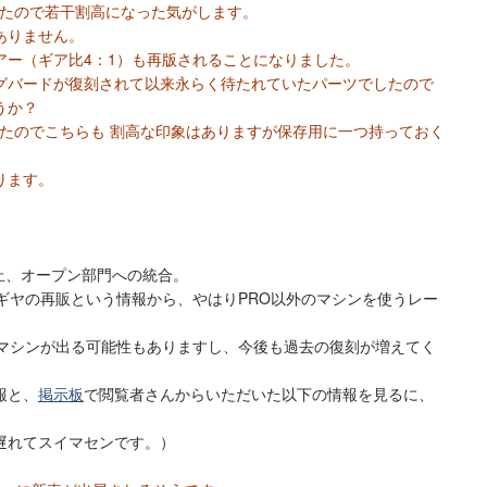
でしたので若干割高になった気がします。
ありません。
アー（ギア比4：1）も再版されることになりました。
グバードが復刻されて以来永らく待たれていたパーツでしたので
うか？
でしたのでこちらも 割高な印象はありますが保存用に一つ持っておく
ります。
廃止、オープン部門への統合。
ギヤの再販という情報から、やはりPRO以外のマシンを使うレー
新マシンが出る可能性もありますし、今後も過去の復刻が増えてく
報と、
掲示板
で閲覧者さんからいただいた以下の情報を見るに、
。
遅れてスイマセンです。）