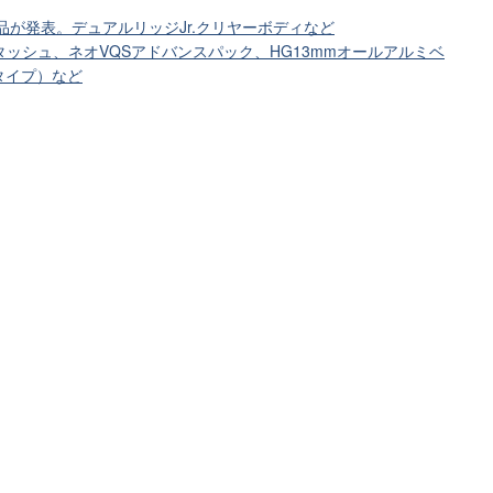
品が発表。デュアルリッジJr.クリヤーボディなど
4タッシュ、ネオVQSアドバンスパック、HG13mmオールアルミベ
タイプ）など