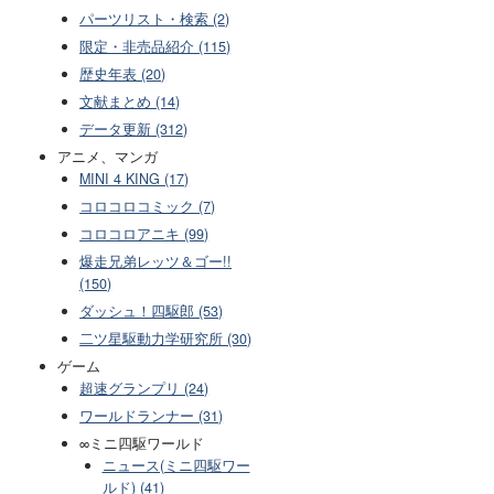
パーツリスト・検索 (2)
限定・非売品紹介 (115)
歴史年表 (20)
文献まとめ (14)
データ更新 (312)
アニメ、マンガ
MINI 4 KING (17)
コロコロコミック (7)
コロコロアニキ (99)
爆走兄弟レッツ＆ゴー!!
(150)
ダッシュ！四駆郎 (53)
二ツ星駆動力学研究所 (30)
ゲーム
超速グランプリ (24)
ワールドランナー (31)
∞ミニ四駆ワールド
ニュース(ミニ四駆ワー
ルド) (41)