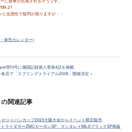
ョーに新車が出展されるそうです。
k.2?
かと信憑性で疑問が残りますが・・
ト・発売カレンダー)
eague増刊号に激闘記録第八章第4話を掲載
各店で「スプリングトライアル2008」開催決定
リ
の関連記事
トがジャパンカップ2023大阪大会からイベント限定販売
オトライダガーZMCカーボンSP、マンタレイMk.IIブラックSP再販