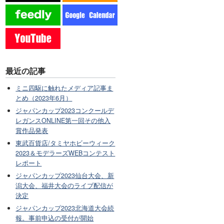
最近の記事
ミニ四駆に触れたメディア記事ま
とめ（2023年6月）
ジャパンカップ2023コンクールデ
レガンスONLINE第一回その他入
賞作品発表
東武百貨店/タミヤホビーウィーク
2023＆モデラーズWEBコンテスト
レポート
ジャパンカップ2023仙台大会、新
潟大会、福井大会のライブ配信が
決定
ジャパンカップ2023北海道大会続
報。事前申込の受付が開始