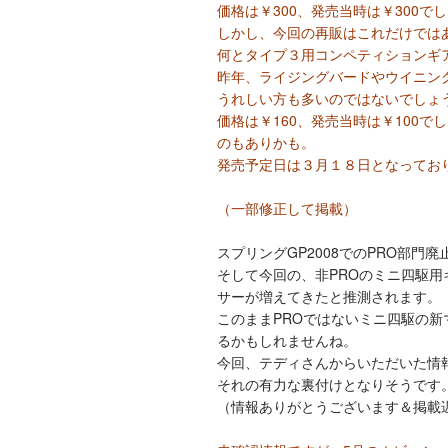
価格は￥300、発売当時は￥300
しかし、今回の再販はこれだけでは
何とタイプ３用コンペティションギ
昨年、ライジングバードやウイニン
うれしい方も多いのではないでしょ
価格は￥160、発売当時は￥100
のもありかも。
発売予定日は３月１８日となってお
（一部修正して掲載）
スプリングGP2008でのPRO部門
そして今回の、非PROのミニ四駆用
サーが増えてきたと推測されます。
このままPROではないミニ四駆の
るかもしれませんね。
今回、テディさんからいただいた情
それの有力な裏付けとなりそうです
（情報ありがとうございます＆掲載