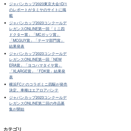
ジャパンカップ2023東京大会1D/1
のレポートがタミヤのサイトに掲
載
ジャパンカップ2023コンクールデ
レガンスONLINE第一回「ミニ四
ドクター賞」「MCガッツ賞」
「MCGUY賞」「テーマ部門賞」
結果発表
ジャパンカップ2023コンクールデ
レガンスONLINE第一回「NEW
ERA賞」「ヨコハマタイヤ賞」
「XLARGE賞」「FDK賞」結果発
表
横浜FCとのコラボミニ四駆が発売
決定。車種はエアロアバンテ
ジャパンカップ2023コンクールデ
レガンスONLINE第二回の作品募
集が開始
カテゴリ