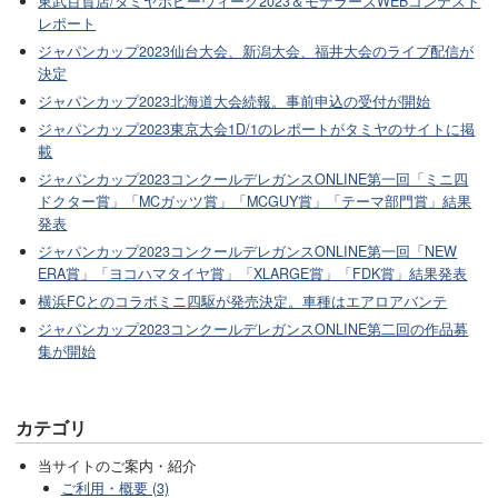
東武百貨店/タミヤホビーウィーク2023＆モデラーズWEBコンテスト
レポート
ジャパンカップ2023仙台大会、新潟大会、福井大会のライブ配信が
決定
ジャパンカップ2023北海道大会続報。事前申込の受付が開始
ジャパンカップ2023東京大会1D/1のレポートがタミヤのサイトに掲
載
ジャパンカップ2023コンクールデレガンスONLINE第一回「ミニ四
ドクター賞」「MCガッツ賞」「MCGUY賞」「テーマ部門賞」結果
発表
ジャパンカップ2023コンクールデレガンスONLINE第一回「NEW
ERA賞」「ヨコハマタイヤ賞」「XLARGE賞」「FDK賞」結果発表
横浜FCとのコラボミニ四駆が発売決定。車種はエアロアバンテ
ジャパンカップ2023コンクールデレガンスONLINE第二回の作品募
集が開始
カテゴリ
当サイトのご案内・紹介
ご利用・概要 (3)