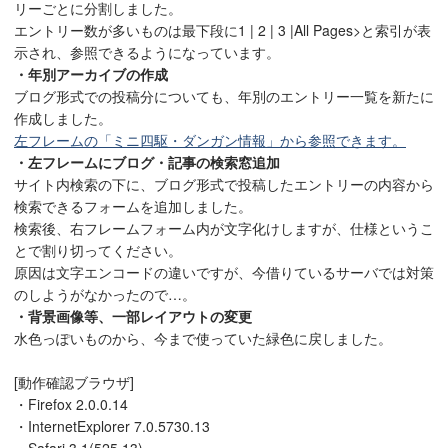
リーごとに分割しました。
エントリー数が多いものは最下段に1 | 2 | 3 |All Pages>と索引が表
示され、参照できるようになっています。
・年別アーカイブの作成
ブログ形式での投稿分についても、年別のエントリー一覧を新たに
作成しました。
左フレームの「ミニ四駆・ダンガン情報」から参照できます。
・左フレームにブログ・記事の検索窓追加
サイト内検索の下に、ブログ形式で投稿したエントリーの内容から
検索できるフォームを追加しました。
検索後、右フレームフォーム内が文字化けしますが、仕様というこ
とで割り切ってください。
原因は文字エンコードの違いですが、今借りているサーバでは対策
のしようがなかったので…。
・背景画像等、一部レイアウトの変更
水色っぽいものから、今まで使っていた緑色に戻しました。
[動作確認ブラウザ]
・Firefox 2.0.0.14
・InternetExplorer 7.0.5730.13
・Safari 3.1(525.13)