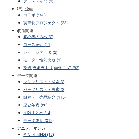
クラス・部門 (1)
特別企画
コラボ (196)
実車化プロジェクト (33)
改造関連
初心者の方へ (2)
コース紹介 (11)
シャーシデータ (2)
モーター性能比較 (1)
改造(ラボラトリ,画像ロダ) (83)
データ関連
マシンリスト・検索 (2)
パーツリスト・検索 (2)
限定・非売品紹介 (115)
歴史年表 (20)
文献まとめ (14)
データ更新 (312)
アニメ、マンガ
MINI 4 KING (17)