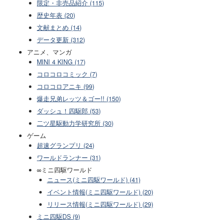
限定・非売品紹介 (115)
歴史年表 (20)
文献まとめ (14)
データ更新 (312)
アニメ、マンガ
MINI 4 KING (17)
コロコロコミック (7)
コロコロアニキ (99)
爆走兄弟レッツ＆ゴー!! (150)
ダッシュ！四駆郎 (53)
二ツ星駆動力学研究所 (30)
ゲーム
超速グランプリ (24)
ワールドランナー (31)
∞ミニ四駆ワールド
ニュース(ミニ四駆ワールド) (41)
イベント情報(ミニ四駆ワールド) (20)
リリース情報(ミニ四駆ワールド) (29)
ミニ四駆DS (9)