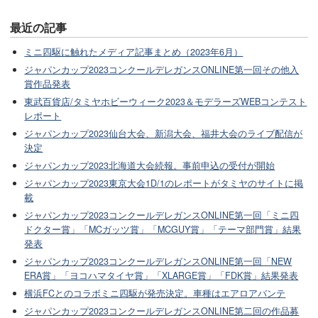
最近の記事
ミニ四駆に触れたメディア記事まとめ（2023年6月）
ジャパンカップ2023コンクールデレガンスONLINE第一回その他入
賞作品発表
東武百貨店/タミヤホビーウィーク2023＆モデラーズWEBコンテスト
レポート
ジャパンカップ2023仙台大会、新潟大会、福井大会のライブ配信が
決定
ジャパンカップ2023北海道大会続報。事前申込の受付が開始
ジャパンカップ2023東京大会1D/1のレポートがタミヤのサイトに掲
載
ジャパンカップ2023コンクールデレガンスONLINE第一回「ミニ四
ドクター賞」「MCガッツ賞」「MCGUY賞」「テーマ部門賞」結果
発表
ジャパンカップ2023コンクールデレガンスONLINE第一回「NEW
ERA賞」「ヨコハマタイヤ賞」「XLARGE賞」「FDK賞」結果発表
横浜FCとのコラボミニ四駆が発売決定。車種はエアロアバンテ
ジャパンカップ2023コンクールデレガンスONLINE第二回の作品募