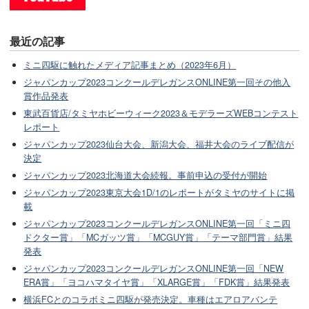
最近の記事
ミニ四駆に触れたメディア記事まとめ（2023年6月）
ジャパンカップ2023コンクールデレガンスONLINE第一回その他入
賞作品発表
東武百貨店/タミヤホビーウィーク2023＆モデラーズWEBコンテスト
レポート
ジャパンカップ2023仙台大会、新潟大会、福井大会のライブ配信が
決定
ジャパンカップ2023北海道大会続報。事前申込の受付が開始
ジャパンカップ2023東京大会1D/1のレポートがタミヤのサイトに掲
載
ジャパンカップ2023コンクールデレガンスONLINE第一回「ミニ四
ドクター賞」「MCガッツ賞」「MCGUY賞」「テーマ部門賞」結果
発表
ジャパンカップ2023コンクールデレガンスONLINE第一回「NEW
ERA賞」「ヨコハマタイヤ賞」「XLARGE賞」「FDK賞」結果発表
横浜FCとのコラボミニ四駆が発売決定。車種はエアロアバンテ