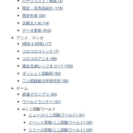
パーツリスト・検索 (2)
限定・非売品紹介 (115)
歴史年表 (20)
文献まとめ (14)
データ更新 (312)
アニメ、マンガ
MINI 4 KING (17)
コロコロコミック (7)
コロコロアニキ (99)
爆走兄弟レッツ＆ゴー!! (150)
ダッシュ！四駆郎 (53)
二ツ星駆動力学研究所 (30)
ゲーム
超速グランプリ (24)
ワールドランナー (31)
∞ミニ四駆ワールド
ニュース(ミニ四駆ワールド) (41)
イベント情報(ミニ四駆ワールド) (20)
リリース情報(ミニ四駆ワールド) (29)