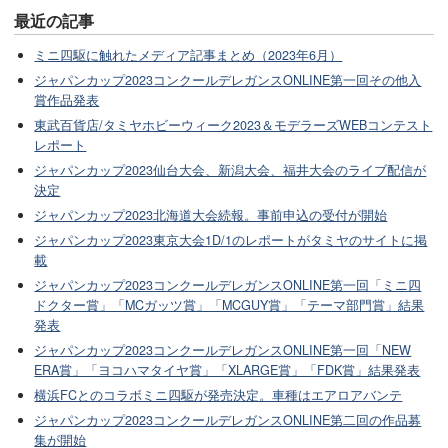
最近の記事
ミニ四駆に触れたメディア記事まとめ（2023年6月）
ジャパンカップ2023コンクールデレガンスONLINE第一回その他入
賞作品発表
東武百貨店/タミヤホビーウィーク2023＆モデラーズWEBコンテスト
レポート
ジャパンカップ2023仙台大会、新潟大会、福井大会のライブ配信が
決定
ジャパンカップ2023北海道大会続報。事前申込の受付が開始
ジャパンカップ2023東京大会1D/1のレポートがタミヤのサイトに掲
載
ジャパンカップ2023コンクールデレガンスONLINE第一回「ミニ四
ドクター賞」「MCガッツ賞」「MCGUY賞」「テーマ部門賞」結果
発表
ジャパンカップ2023コンクールデレガンスONLINE第一回「NEW
ERA賞」「ヨコハマタイヤ賞」「XLARGE賞」「FDK賞」結果発表
横浜FCとのコラボミニ四駆が発売決定。車種はエアロアバンテ
ジャパンカップ2023コンクールデレガンスONLINE第二回の作品募
集が開始