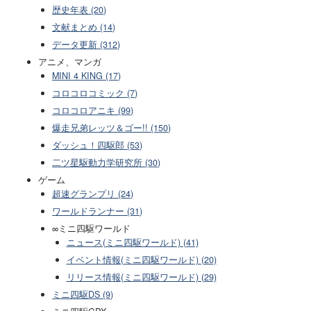
歴史年表 (20)
文献まとめ (14)
データ更新 (312)
アニメ、マンガ
MINI 4 KING (17)
コロコロコミック (7)
コロコロアニキ (99)
爆走兄弟レッツ＆ゴー!! (150)
ダッシュ！四駆郎 (53)
二ツ星駆動力学研究所 (30)
ゲーム
超速グランプリ (24)
ワールドランナー (31)
∞ミニ四駆ワールド
ニュース(ミニ四駆ワールド) (41)
イベント情報(ミニ四駆ワールド) (20)
リリース情報(ミニ四駆ワールド) (29)
ミニ四駆DS (9)