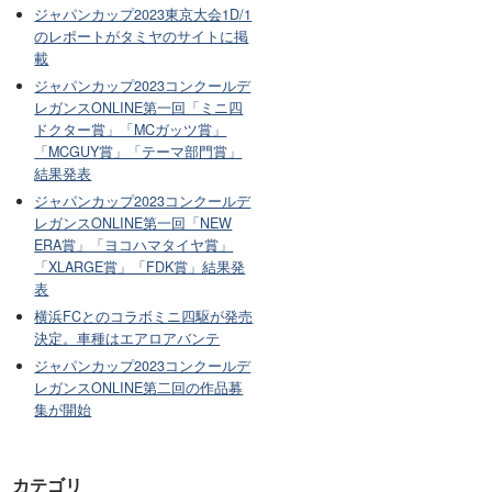
ジャパンカップ2023東京大会1D/1
のレポートがタミヤのサイトに掲
載
ジャパンカップ2023コンクールデ
レガンスONLINE第一回「ミニ四
ドクター賞」「MCガッツ賞」
「MCGUY賞」「テーマ部門賞」
結果発表
ジャパンカップ2023コンクールデ
レガンスONLINE第一回「NEW
ERA賞」「ヨコハマタイヤ賞」
「XLARGE賞」「FDK賞」結果発
表
横浜FCとのコラボミニ四駆が発売
決定。車種はエアロアバンテ
ジャパンカップ2023コンクールデ
レガンスONLINE第二回の作品募
集が開始
カテゴリ