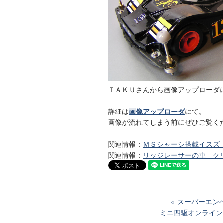
ＴＡＫＵさんから画像アップローダ
詳細は
画像アップローダ
にて。
画像が流れてしまう前にぜひご覧く
関連情報：
ＭＳシャーシ搭載イスズ
関連情報：
リッジレーサーの車 ク
スーパーエン
ミニ四駆オンライン