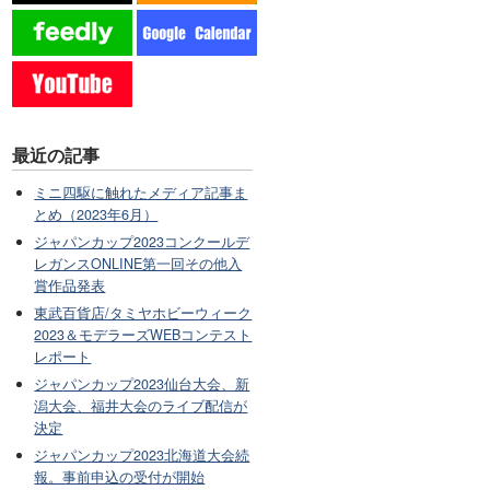
最近の記事
ミニ四駆に触れたメディア記事ま
とめ（2023年6月）
ジャパンカップ2023コンクールデ
レガンスONLINE第一回その他入
賞作品発表
東武百貨店/タミヤホビーウィーク
2023＆モデラーズWEBコンテスト
レポート
ジャパンカップ2023仙台大会、新
潟大会、福井大会のライブ配信が
決定
ジャパンカップ2023北海道大会続
報。事前申込の受付が開始