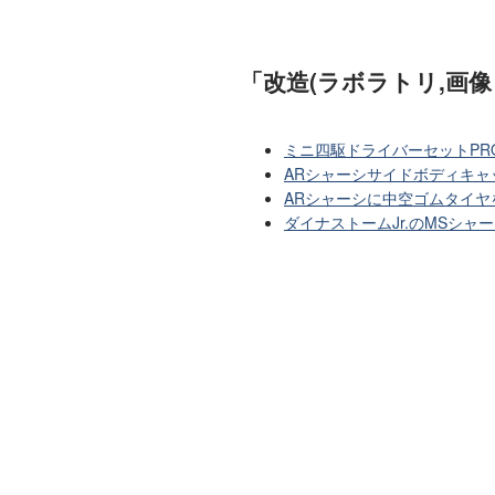
「改造(ラボラトリ,画
ミニ四駆ドライバーセットPR
ARシャーシサイドボディキ
ARシャーシに中空ゴムタイヤ
ダイナストームJr.のMSシ