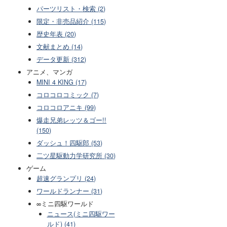
パーツリスト・検索 (2)
限定・非売品紹介 (115)
歴史年表 (20)
文献まとめ (14)
データ更新 (312)
アニメ、マンガ
MINI 4 KING (17)
コロコロコミック (7)
コロコロアニキ (99)
爆走兄弟レッツ＆ゴー!!
(150)
ダッシュ！四駆郎 (53)
二ツ星駆動力学研究所 (30)
ゲーム
超速グランプリ (24)
ワールドランナー (31)
∞ミニ四駆ワールド
ニュース(ミニ四駆ワー
ルド) (41)