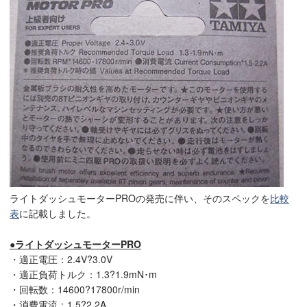
ライトダッシュモーターPROの発売に伴い、そのスペックを
比較
表
に記載しました。
●ライトダッシュモーターPRO
・適正電圧：2.4V?3.0V
・適正負荷トルク：1.3?1.9mN･m
・回転数：14600?17800r/min
・消費電流：1.5?2.2A