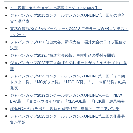
ミニ四駆に触れたメディア記事まとめ（2023年6月）
ジャパンカップ2023コンクールデレガンスONLINE第一回その他入
賞作品発表
東武百貨店/タミヤホビーウィーク2023＆モデラーズWEBコンテスト
レポート
ジャパンカップ2023仙台大会、新潟大会、福井大会のライブ配信が
決定
ジャパンカップ2023北海道大会続報。事前申込の受付が開始
ジャパンカップ2023東京大会1D/1のレポートがタミヤのサイトに掲
載
ジャパンカップ2023コンクールデレガンスONLINE第一回「ミニ四
ドクター賞」「MCガッツ賞」「MCGUY賞」「テーマ部門賞」結果
発表
ジャパンカップ2023コンクールデレガンスONLINE第一回「NEW
ERA賞」「ヨコハマタイヤ賞」「XLARGE賞」「FDK賞」結果発表
横浜FCとのコラボミニ四駆が発売決定。車種はエアロアバンテ
ジャパンカップ2023コンクールデレガンスONLINE第二回の作品募
集が開始