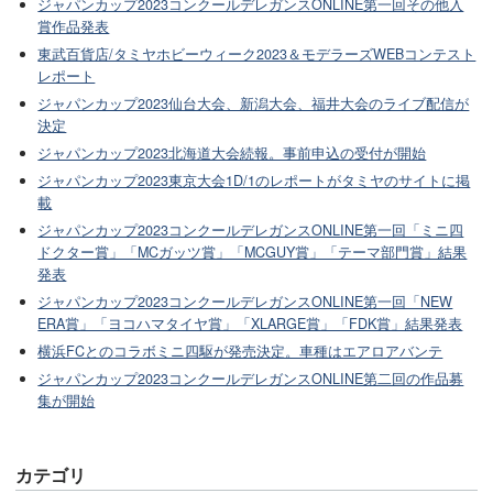
ジャパンカップ2023コンクールデレガンスONLINE第一回その他入
賞作品発表
東武百貨店/タミヤホビーウィーク2023＆モデラーズWEBコンテスト
レポート
ジャパンカップ2023仙台大会、新潟大会、福井大会のライブ配信が
決定
ジャパンカップ2023北海道大会続報。事前申込の受付が開始
ジャパンカップ2023東京大会1D/1のレポートがタミヤのサイトに掲
載
ジャパンカップ2023コンクールデレガンスONLINE第一回「ミニ四
ドクター賞」「MCガッツ賞」「MCGUY賞」「テーマ部門賞」結果
発表
ジャパンカップ2023コンクールデレガンスONLINE第一回「NEW
ERA賞」「ヨコハマタイヤ賞」「XLARGE賞」「FDK賞」結果発表
横浜FCとのコラボミニ四駆が発売決定。車種はエアロアバンテ
ジャパンカップ2023コンクールデレガンスONLINE第二回の作品募
集が開始
カテゴリ