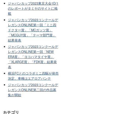
ジャパンカップ2023東京大会1D/1
のレポートがタミヤのサイトに掲
載
ジャパンカップ2023コンクールデ
レガンスONLINE第一回「ミニ四
ドクター賞」「MCガッツ賞」
「MCGUY賞」「テーマ部門賞」
結果発表
ジャパンカップ2023コンクールデ
レガンスONLINE第一回「NEW
ERA賞」「ヨコハマタイヤ賞」
「XLARGE賞」「FDK賞」結果発
表
横浜FCとのコラボミニ四駆が発売
決定。車種はエアロアバンテ
ジャパンカップ2023コンクールデ
レガンスONLINE第二回の作品募
集が開始
カテゴリ