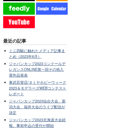
最近の記事
ミニ四駆に触れたメディア記事ま
とめ（2023年6月）
ジャパンカップ2023コンクールデ
レガンスONLINE第一回その他入
賞作品発表
東武百貨店/タミヤホビーウィーク
2023＆モデラーズWEBコンテスト
レポート
ジャパンカップ2023仙台大会、新
潟大会、福井大会のライブ配信が
決定
ジャパンカップ2023北海道大会続
報。事前申込の受付が開始