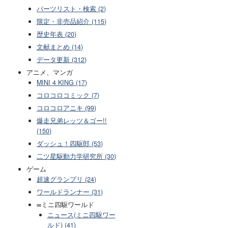
パーツリスト・検索 (2)
限定・非売品紹介 (115)
歴史年表 (20)
文献まとめ (14)
データ更新 (312)
アニメ、マンガ
MINI 4 KING (17)
コロコロコミック (7)
コロコロアニキ (99)
爆走兄弟レッツ＆ゴー!!
(150)
ダッシュ！四駆郎 (53)
二ツ星駆動力学研究所 (30)
ゲーム
超速グランプリ (24)
ワールドランナー (31)
∞ミニ四駆ワールド
ニュース(ミニ四駆ワー
ルド) (41)