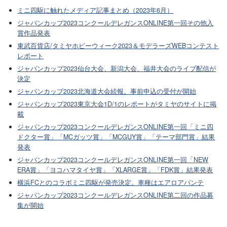
ミニ四駆に触れたメディア記事まとめ（2023年6月）
ジャパンカップ2023コンクールデレガンスONLINE第一回その他入
賞作品発表
東武百貨店/タミヤホビーウィーク2023＆モデラーズWEBコンテスト
レポート
ジャパンカップ2023仙台大会、新潟大会、福井大会のライブ配信が
決定
ジャパンカップ2023北海道大会続報。事前申込の受付が開始
ジャパンカップ2023東京大会1D/1のレポートがタミヤのサイトに掲
載
ジャパンカップ2023コンクールデレガンスONLINE第一回「ミニ四
ドクター賞」「MCガッツ賞」「MCGUY賞」「テーマ部門賞」結果
発表
ジャパンカップ2023コンクールデレガンスONLINE第一回「NEW
ERA賞」「ヨコハマタイヤ賞」「XLARGE賞」「FDK賞」結果発表
横浜FCとのコラボミニ四駆が発売決定。車種はエアロアバンテ
ジャパンカップ2023コンクールデレガンスONLINE第二回の作品募
集が開始