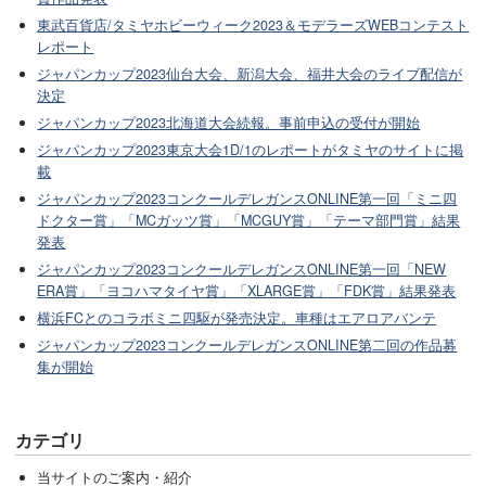
東武百貨店/タミヤホビーウィーク2023＆モデラーズWEBコンテスト
レポート
ジャパンカップ2023仙台大会、新潟大会、福井大会のライブ配信が
決定
ジャパンカップ2023北海道大会続報。事前申込の受付が開始
ジャパンカップ2023東京大会1D/1のレポートがタミヤのサイトに掲
載
ジャパンカップ2023コンクールデレガンスONLINE第一回「ミニ四
ドクター賞」「MCガッツ賞」「MCGUY賞」「テーマ部門賞」結果
発表
ジャパンカップ2023コンクールデレガンスONLINE第一回「NEW
ERA賞」「ヨコハマタイヤ賞」「XLARGE賞」「FDK賞」結果発表
横浜FCとのコラボミニ四駆が発売決定。車種はエアロアバンテ
ジャパンカップ2023コンクールデレガンスONLINE第二回の作品募
集が開始
カテゴリ
当サイトのご案内・紹介