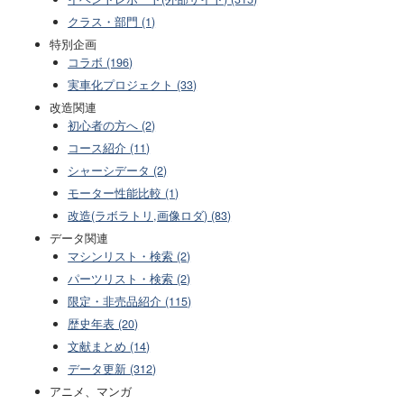
クラス・部門 (1)
特別企画
コラボ (196)
実車化プロジェクト (33)
改造関連
初心者の方へ (2)
コース紹介 (11)
シャーシデータ (2)
モーター性能比較 (1)
改造(ラボラトリ,画像ロダ) (83)
データ関連
マシンリスト・検索 (2)
パーツリスト・検索 (2)
限定・非売品紹介 (115)
歴史年表 (20)
文献まとめ (14)
データ更新 (312)
アニメ、マンガ