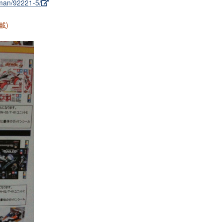
gman/92221-5/
載)