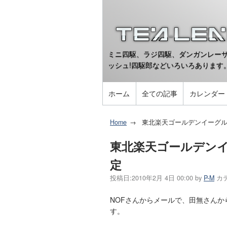
ミニ四駆、ラジ四駆、ダンガンレーサ
ッシュ!四駆郎などいろいろあります
ホーム
全ての記事
カレンダー
Home
東北楽天ゴールデンイーグ
東北楽天ゴールデン
定
投稿日:
2010年2月 4日 00:00
by
P-M
カ
NOFさんからメールで、田無さん
す。