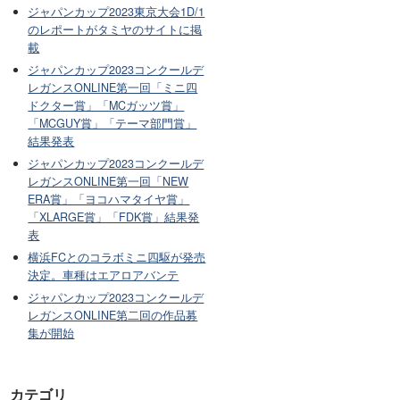
ジャパンカップ2023東京大会1D/1
のレポートがタミヤのサイトに掲
載
ジャパンカップ2023コンクールデ
レガンスONLINE第一回「ミニ四
ドクター賞」「MCガッツ賞」
「MCGUY賞」「テーマ部門賞」
結果発表
ジャパンカップ2023コンクールデ
レガンスONLINE第一回「NEW
ERA賞」「ヨコハマタイヤ賞」
「XLARGE賞」「FDK賞」結果発
表
横浜FCとのコラボミニ四駆が発売
決定。車種はエアロアバンテ
ジャパンカップ2023コンクールデ
レガンスONLINE第二回の作品募
集が開始
カテゴリ