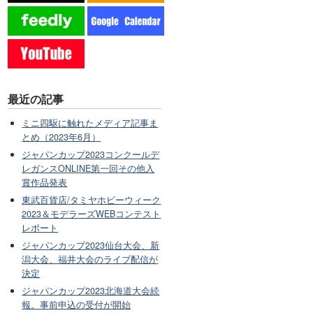
最近の記事
ミニ四駆に触れたメディア記事ま
とめ（2023年6月）
ジャパンカップ2023コンクールデ
レガンスONLINE第一回その他入
賞作品発表
東武百貨店/タミヤホビーウィーク
2023＆モデラーズWEBコンテスト
レポート
ジャパンカップ2023仙台大会、新
潟大会、福井大会のライブ配信が
決定
ジャパンカップ2023北海道大会続
報。事前申込の受付が開始