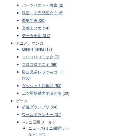
パーツリスト・検索 (2)
限定・非売品紹介 (115)
歴史年表 (20)
文献まとめ (14)
データ更新 (312)
アニメ、マンガ
MINI 4 KING (17)
コロコロコミック (7)
コロコロアニキ (99)
爆走兄弟レッツ＆ゴー!!
(150)
ダッシュ！四駆郎 (53)
二ツ星駆動力学研究所 (30)
ゲーム
超速グランプリ (24)
ワールドランナー (31)
∞ミニ四駆ワールド
ニュース(ミニ四駆ワー
ルド) (41)