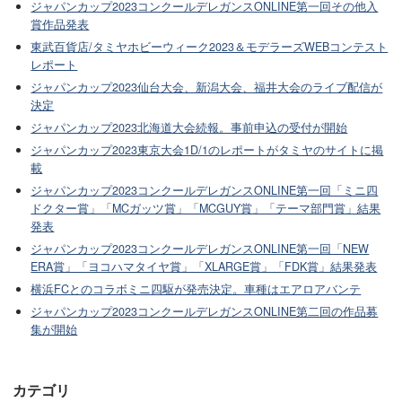
ジャパンカップ2023コンクールデレガンスONLINE第一回その他入
賞作品発表
東武百貨店/タミヤホビーウィーク2023＆モデラーズWEBコンテスト
レポート
ジャパンカップ2023仙台大会、新潟大会、福井大会のライブ配信が
決定
ジャパンカップ2023北海道大会続報。事前申込の受付が開始
ジャパンカップ2023東京大会1D/1のレポートがタミヤのサイトに掲
載
ジャパンカップ2023コンクールデレガンスONLINE第一回「ミニ四
ドクター賞」「MCガッツ賞」「MCGUY賞」「テーマ部門賞」結果
発表
ジャパンカップ2023コンクールデレガンスONLINE第一回「NEW
ERA賞」「ヨコハマタイヤ賞」「XLARGE賞」「FDK賞」結果発表
横浜FCとのコラボミニ四駆が発売決定。車種はエアロアバンテ
ジャパンカップ2023コンクールデレガンスONLINE第二回の作品募
集が開始
カテゴリ