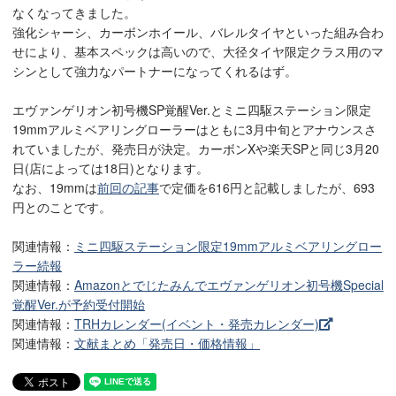
なくなってきました。
強化シャーシ、カーボンホイール、バレルタイヤといった組み合わ
せにより、基本スペックは高いので、大径タイヤ限定クラス用のマ
シンとして強力なパートナーになってくれるはず。
エヴァンゲリオン初号機SP覚醒Ver.とミニ四駆ステーション限定
19mmアルミベアリングローラーはともに3月中旬とアナウンスさ
れていましたが、発売日が決定。カーボンXや楽天SPと同じ3月20
日(店によっては18日)となります。
なお、19mmは
前回の記事
で定価を616円と記載しましたが、693
円とのことです。
関連情報：
ミニ四駆ステーション限定19mmアルミベアリングロー
ラー続報
関連情報：
Amazonとでじたみんでエヴァンゲリオン初号機Special
覚醒Ver.が予約受付開始
関連情報：
TRHカレンダー(イベント・発売カレンダー)
関連情報：
文献まとめ「発売日・価格情報」