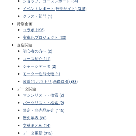
ショップ、コースレポート (54)
イベントレポート(外部サイト) (315)
クラス・部門 (1)
特別企画
コラボ (196)
実車化プロジェクト (33)
改造関連
初心者の方へ (2)
コース紹介 (11)
シャーシデータ (2)
モーター性能比較 (1)
改造(ラボラトリ,画像ロダ) (83)
データ関連
マシンリスト・検索 (2)
パーツリスト・検索 (2)
限定・非売品紹介 (115)
歴史年表 (20)
文献まとめ (14)
データ更新 (312)