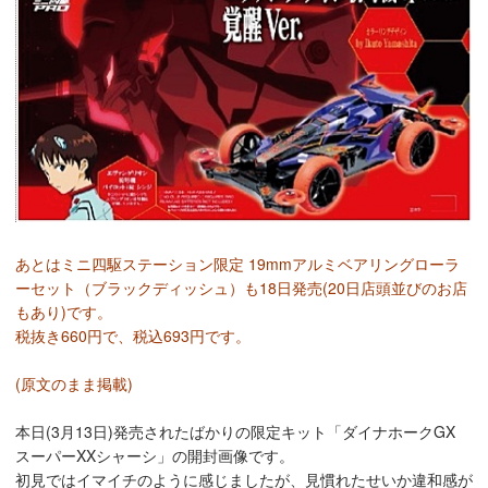
あとはミニ四駆ステーション限定 19mmアルミベアリングローラ
ーセット（ブラックディッシュ）も18日発売(20日店頭並びのお店
もあり)です。
税抜き660円で、税込693円です。
(原文のまま掲載)
本日(3月13日)発売されたばかりの限定キット「ダイナホークGX
スーパーXXシャーシ」の開封画像です。
初見ではイマイチのように感じましたが、見慣れたせいか違和感が