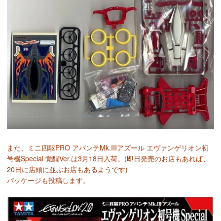
また、ミニ四駆PRO アバンテMk.IIIアズール エヴァンゲリオン初
号機Special 覚醒Ver.は3月18日入荷。(即日発売のお店もあれば、
20日に店頭に並ぶお店もあるようです)
パッケージも投稿します。