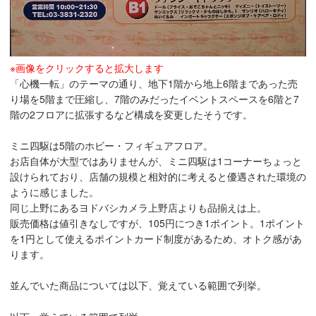
※画像をクリックすると拡大します
「心機一転」のテーマの通り、地下1階から地上6階まであった売
り場を5階まで圧縮し、7階のみだったイベントスペースを6階と7
階の2フロアに拡張するなど構成を変更したそうです。
ミニ四駆は5階のホビー・フィギュアフロア。
お店自体が大型ではありませんが、ミニ四駆は1コーナーちょっと
設けられており、店舗の規模と相対的に考えると優遇された環境の
ように感じました。
同じ上野にあるヨドバシカメラ上野店よりも品揃えは上。
販売価格は値引きなしですが、105円につき1ポイント。1ポイント
を1円として使えるポイントカード制度があるため、オトク感があ
ります。
並んでいた商品については以下、覚えている範囲で列挙。