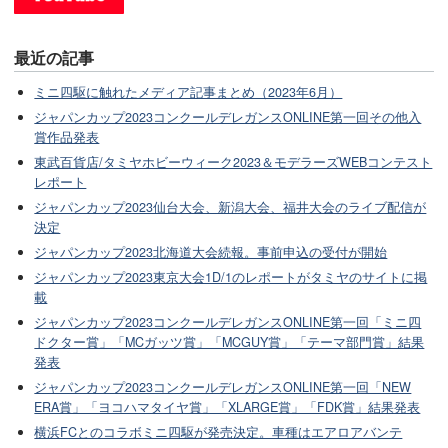
最近の記事
ミニ四駆に触れたメディア記事まとめ（2023年6月）
ジャパンカップ2023コンクールデレガンスONLINE第一回その他入
賞作品発表
東武百貨店/タミヤホビーウィーク2023＆モデラーズWEBコンテスト
レポート
ジャパンカップ2023仙台大会、新潟大会、福井大会のライブ配信が
決定
ジャパンカップ2023北海道大会続報。事前申込の受付が開始
ジャパンカップ2023東京大会1D/1のレポートがタミヤのサイトに掲
載
ジャパンカップ2023コンクールデレガンスONLINE第一回「ミニ四
ドクター賞」「MCガッツ賞」「MCGUY賞」「テーマ部門賞」結果
発表
ジャパンカップ2023コンクールデレガンスONLINE第一回「NEW
ERA賞」「ヨコハマタイヤ賞」「XLARGE賞」「FDK賞」結果発表
横浜FCとのコラボミニ四駆が発売決定。車種はエアロアバンテ