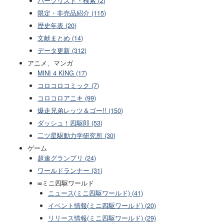
パーツリスト・検索 (2)
限定・非売品紹介 (115)
歴史年表 (20)
文献まとめ (14)
データ更新 (312)
アニメ、マンガ
MINI 4 KING (17)
コロコロコミック (7)
コロコロアニキ (99)
爆走兄弟レッツ＆ゴー!! (150)
ダッシュ！四駆郎 (53)
二ツ星駆動力学研究所 (30)
ゲーム
超速グランプリ (24)
ワールドランナー (31)
∞ミニ四駆ワールド
ニュース(ミニ四駆ワールド) (41)
イベント情報(ミニ四駆ワールド) (20)
リリース情報(ミニ四駆ワールド) (29)